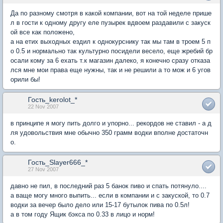
Да по разному смотря в какой компании, вот на той неделе прише
л в гости к одному другу еле пузырек вдвоем раздавили с закуск
ой все как положено,
а на етих выходных ездил к однокурснику так мы там в троем 5 п
о 0.5 и нормально так культурно посидели весело, еще жребий бр
осали кому за 6 ехать т.к магазин далеко, я конечно сразу отказа
лся мне мои права еще нужны, так и не решили а то мож и 6 угов
орили бы!
Гость_kerolot_*
22 Nov 2007
в принципе я могу пить долго и упорно... рекордов не ставил - а д
ля удовольствия мне обычно 350 грамм водки вполне достаточн
о.
Гость_Slayer666_*
27 Nov 2007
давно не пил, в последний раз 5 банок пиво и спать потянуло....
а ваще могу много выпить... если в компании и с закуской, то 0.7
водки за вечер было дело или 15-17 бутылок пива по 0.5л!
а в том году Ящик бэкса по 0.33 в лицо и норм!