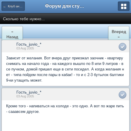
Форум для студента СГА
← Клуб анонимных алкоголиков
Сколько тебе нужно...
«
Вперед
Назад
»
Гость_juvio_*
03 Aug 2005
Зависит от желания. Вот вчера друг приезжал заочник - квартиру
снимать на начало года - на каждого вышло по 8 или 9 литров - в
се пучком, домой пришел еще в сети посидел. А когда желания н
ет - типа пойдем после пары в кабак! - то и с 2-3 бутылок балтики
9-ки утащить может.
Гость_juvio_*
03 Aug 2005
Кроме того - напиваться на холоде - это одно. А вот по жаре пить
- сааавсем другое.