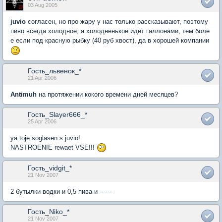
03 Aug 2005
juvio
согласен, но про жару у нас только рассказывают, поэтому
пиво всегда холодное, а холодненькое идет галлонами, тем боле
е если под красную рыбку (40 руб хвост), да в хорошей компании
Гость_львенок_*
21 Apr 2006
Antimuh
на протяжении кокого времени дней месяцев?
Гость_Slayer666_*
25 Apr 2006
ya toje soglasen s juvio!
NASTROENIE rewaet VSE!!!
Гость_vidgit_*
21 Nov 2007
2 бутылки водки и 0,5 пива и -------
Гость_Niko_*
21 Nov 2007