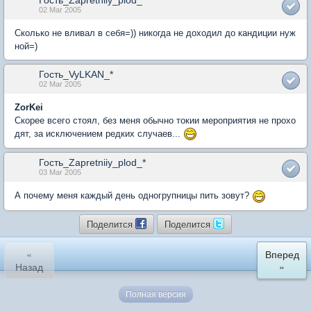
02 Mar 2005
Сколько не вливал в себя=)) никогда не доходил до кандиции нуж
ной=)
Гость_VyLKAN_*
02 Mar 2005
ZorKei
Скорее всего стоял, без меня обычно токии мероприятия не прохо
дят, за исключением редких случаев...
Гость_Zapretniiy_plod_*
03 Mar 2005
А почему меня каждый день одногрупницы пить зовут?
Поделится
Поделится
«
Вперед
Назад
»
Полная версия