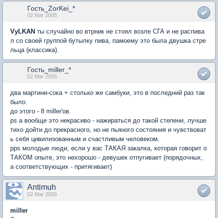
Гость_ZorKei_*
02 Mar 2005
VyLKAN
ты случайно во втрник не стоял возле СГА и не распива
л со своей группой бутылку пива, памоему это была двушка стре
льца (классика).
Гость_miller_*
02 Mar 2005
два мартини-сока + столько же самбуки, это в последний раз так
было.
до этого - 8 miller'ов.
ps а вообще это некрасиво - нажираться до такой степени, лучше
тихо дойти до прекрасного, но не пьяного состояния и чувствоват
ь себя цивилизованным и счастливым человеком.
pps молодые люди, если у вас ТАКАЯ закалка, которая говорит о
ТАКОМ опыте, это нехорошо - девушек отпугивает (порядочных,
а соответствующих - притягивает)
Antimuh
02 Mar 2005
miller