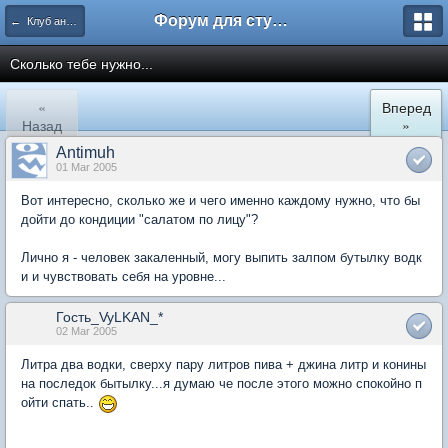
Форум для студента СГА
← Клуб анонимных алкоголиков
Сколько тебе нужно...
«
Вперед
Назад
»
Antimuh
01 Mar 2005
Вот интересно, сколько же и чего именно каждому нужно, что бы
дойти до кондиции "салатом по лицу"?
Лично я - человек закаленный, могу выпить залпом бутылку водк
и и чувствовать себя на уровне...
Гость_VyLKAN_*
02 Mar 2005
Литра два водки, сверху пару литров пива + джина литр и конины
на последок бытылку...я думаю че после этого можно спокойно п
ойти спать..