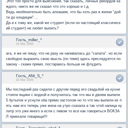
Этот топ просто для выяснения, так сказать, личных рекордов ка
ждого, никто же не сказал что это хорошо и т.д.
Ведь необязательно быть алкашем, что бы хоть раз в жизни "дой
ти до кондиции"....
Да и к тому же, какой же студент (если он настоящий классическ
ий студент) не любит выпить?
Гость_miller_*
02 Mar 2005
ага, я же не пишу, что не разу не напивалась до "салата". но если
свободно выразить свою мысль (по теме) здесь преследуется по
закону - скажи прямо, постараюсь больше не флудить
Гость_ANt_S_*
02 Mar 2005
Мы последний раз сидели с другом перед его свадьбой на кухни
стояли ящики с водкой и получилось так что мы в двоем выпили
5 бутылок и уснули оба прямо застолом но то что мы выпили их п
ять нам его теперь уже жена на утро сказала а так чтоб напица ну
литр это уже много а если с пивом то все как говориться ВОКЗА
Л приехали товарищи!!!
Гость_Zapretniiy_plod_*