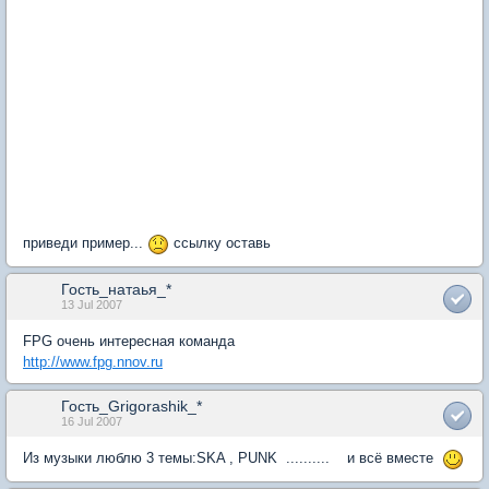
приведи пример...
ссылку оставь
Гость_натаья_*
13 Jul 2007
FPG очень интересная команда
http://www.fpg.nnov.ru
Гость_Grigorashik_*
16 Jul 2007
Из музыки люблю 3 темы:SKA , PUNK .......... и всё вместе