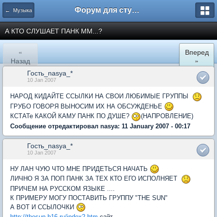
Форум для студента СГА
← Музыка
А КТО СЛУШАЕТ ПАНК ММ...?
«
Вперед
Назад
»
Гость_nasya_*
10 Jan 2007
НАРОД КИДАЙТЕ ССЫЛКИ НА СВОИ ЛЮБИМЫЕ ГРУППЫ
ГРУБО ГОВОРЯ ВЫНОСИМ ИХ НА ОБСУЖДЕНЬЕ
КСТАТе КАКОЙ КАМУ ПАНК ПО ДУШЕ?
(НАПРОВЛЕНИЕ)
Сообщение отредактировал nasya: 11 January 2007 - 00:17
Гость_nasya_*
10 Jan 2007
НУ ЛАН ЧУЮ ЧТО МНЕ ПРИДЕТЬСЯ НАЧАТЬ
ЛИЧНО Я ЗА ПОП ПАНК ЗА ТЕХ КТО ЕГО ИСПОЛНЯЕТ
ПРИЧЕМ НА РУССКОМ ЯЗЫКЕ ....
К ПРИМЕРУ МОГУ ПОСТАВИТЬ ГРУППУ "THE SUN"
А ВОТ И ССЫЛОЧКИ
http://thesun.h16.ru/index2.htm
сайт