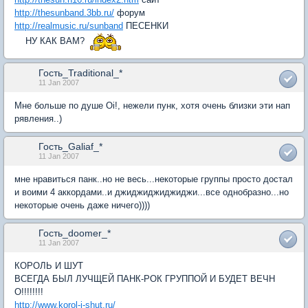
http://thesunband.3bb.ru/
форум
http://realmusic.ru/sunband
ПЕСЕНКИ
НУ КАК ВАМ?
Гость_Traditional_*
11 Jan 2007
Мне больше по душе Oi!, нежели пунк, хотя очень близки эти нап
рявления..)
Гость_Galiaf_*
11 Jan 2007
мне нравиться панк..но не весь...некоторые группы просто достал
и воими 4 аккордами..и джиджиджиджиджи...все однобразно...но
некоторые очень даже ничего))))
Гость_doomer_*
11 Jan 2007
КОРОЛЬ И ШУТ
ВСЕГДА БЫЛ ЛУЧЩЕЙ ПАНК-РОК ГРУППОЙ И БУДЕТ ВЕЧН
О!!!!!!!!
http://www.korol-i-shut.ru/