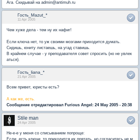
Ага. Скидывай на admin@antimuh.ru
Гость_Mazut_*
11 Apr 2005
Чем хуже дела - тем ну их нафиг!
Если ключа нет, то уж своими мозгами приходится думать.
Сидишь, юниту листаешь, на угад ставишь.
В крайнем случае - у преподавателя совет спросить (но не увлек
аться).
Гость_liana_*
21 Apr 2005
Всем привет, юристы есть?
А как же, есть.
Сообщение отредактировал Furious Angel: 24 May 2005 - 20:38
Stile man
24 Apr 2005
Не-е-е у мюня со списыванием попроще:
Если, есть ключи, то приходится их прятать, но согласитесь не м