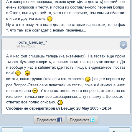
А в завершении процесса, можно купить(или достать) свежий пер
ечень вопросов к тесту, и потом из составленного перечня Вопро
с-Ответ, выкинуть всё то, чего нет в перечне, тем самым облегчит
ь и се и другим жизнь
Ну это я к тому, что если делать по старым вариантам, то не фак
т, что там всё совпадёт с новым перечнем...
Гость_LeeLay_*
28 May 2005
А у нас фиг спишешь теперь (на экзаменах). На тестах еще прока
тывает бумажку шкерить, а насчет юнит тьюторы уже звездят. Да
и вообще у нас в кабинетах где тесты пишут, видеокамеры постав
или!
кстати, наша группа (точнее я как староста
) еще с первого ку
рса Вопрос-Ответ себе печатали на тесты, пока я Антимух в инет
е не откопала
У меня осталось много вопросов-ответов по пс
ихологии, только они все сокращенные, а тут я вижу в Вопросах-
ответах все полно описано.
Сообщение отредактировал LeeLay: 28 May 2005 - 14:34
Поделится
Поделится