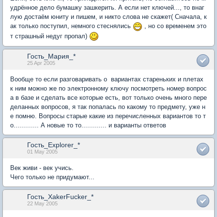
удрённое дело бумашку зашкерить. А если нет ключей..., то внаг
лую достаём юниту и пишем, и никто слова не скажет( Сначала, к
ак только поступил, немного стеснялись
, но со временем это
т страшный недуг пропал)
Гость_Мария_*
25 Apr 2005
Вообще то если разговаривать о вариантах стареньких и плетах
к ним можно же по электронному ключу посмотреть номер вопрос
а в базе и сделать все которые есть, вот только очень много пере
деланных вопросов, я так попалась по какому то предмету, уже н
е помню. Вопросы старые какие из перечисленных вариантов то т
о............. А новые то то............. и варианты ответов
Гость_Explorer_*
01 May 2005
Век живи - век учись.
Чего только не придумают...
Гость_XakerFucker_*
22 May 2005