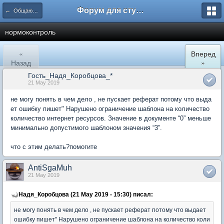
Форум для студента СГА
← Общаются менеджеры
нормоконтроль
«
Вперед
Назад
»
Гость_Надя_Коробцова_*
21 May 2019
не могу понять в чем дело , не пускает реферат потому что выда
ет ошибку пишет" Нарушено ограничение шаблона на количество
количество интернет ресурсов. Значение в документе “0” меньше
минимально допустимого шаблоном значения “3”.
что с этим делать?помогите
AntiSgaMuh
21 May 2019
Надя_Коробцова (21 May 2019 - 15:30) писал:
не могу понять в чем дело , не пускает реферат потому что выдает
ошибку пишет" Нарушено ограничение шаблона на количество коли