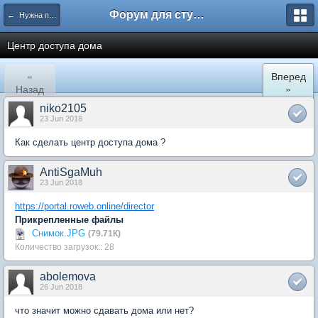
Форум для студента СГА
← Нужна помощь
Центр доступа дома
«
Вперед
Назад
»
niko2105
23 Jun 2018
Как сделать центр доступа дома ?
AntiSgaMuh
23 Jun 2018
https://portal.roweb.online/director
Прикрепленные файлы
Снимок.JPG
(79.71К)
Количество загрузок:: 28
abolemova
26 Jun 2018
что значит можно сдавать дома или нет?