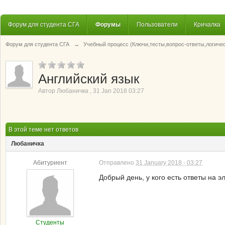
Форум для студента СГА
Форумы
Пользователи
Кричалка
Форум для студента СГА
→
Учебный процесс (Ключи,тесты,вопрос-ответы,логиче
Английский язык
Автор
Любаничка
,
31 Jan 2018 03:27
В этой теме нет ответов
Любаничка
Абитуриент
Отправлено
31 January 2018 - 03:27
Добрый день, у кого есть ответы на эл
Студенты