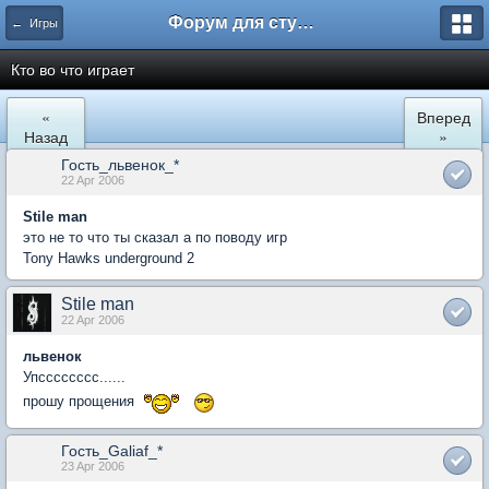
Форум для студента СГА
← Игры
Кто во что играет
«
Вперед
Назад
»
Гость_львенок_*
22 Apr 2006
Stile man
это не то что ты сказал а по поводу игр
Tony Hawks underground 2
Stile man
22 Apr 2006
львенок
Упсссссссс......
прошу прощения
Гость_Galiaf_*
23 Apr 2006