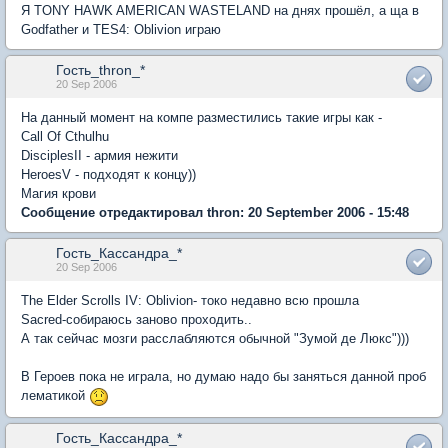
Я TONY HAWK AMERICAN WASTELAND на днях прошёл, а ща в
Godfather и TES4: Oblivion играю
Гость_thron_*
20 Sep 2006
На данный момент на компе разместились такие игры как -
Call Of Cthulhu
DisciplesII - армия нежити
HeroesV - подходят к концу))
Магия крови
Сообщение отредактировал thron: 20 September 2006 - 15:48
Гость_Кассандра_*
20 Sep 2006
The Elder Scrolls IV: Oblivion- токо недавно всю прошла
Sacred-собираюсь заново проходить..
А так сейчас мозги расслабляются обычной "Зумой де Люкс")))
В Героев пока не играла, но думаю надо бы заняться данной проб
лематикой
Гость_Кассандра_*