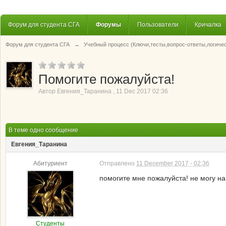
Форум для студента СГА
Форумы
Пользователи
Кричалка
Форум для студента СГА
→
Учебный процесс (Ключи,тесты,вопрос-ответы,логиче
Помогите пожалуйста!
Автор
Евгения_Таранина
,
11 Dec 2017 02:36
В теме одно сообщение
Евгения_Таранина
Абитуриент
Отправлено
11 December 2017 - 02:36
помогите мне пожалуйста! не могу на
Студенты