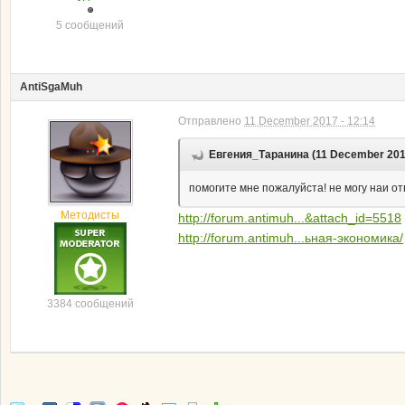
5 сообщений
AntiSgaMuh
Отправлено
11 December 2017 - 12:14
Евгения_Таранина (11 December 2017
помогите мне пожалуйста! не могу наи от
Методисты
http://forum.antimuh...&attach_id=5518
http://forum.antimuh...ьная-экономика/
3384 сообщений