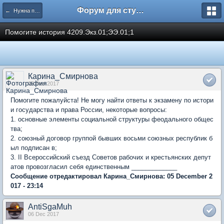
Форум для студента СГА
← Нужна помощь
Помогите история 4209.Экз.01;ЭЭ.01;1
Карина_Смирнова
05 Dec 2017
Помогите пожалуйста! Не могу найти ответы к экзамену по истори
и государства и права России, некоторые вопросы:
1. основные элементы социальной структуры феодального общес
тва;
2. союзный договор группой бывших восьми союзных республик б
ыл подписан в;
3. II Всероссийский съезд Советов рабочих и крестьянских депут
атов провозгласил себя единственным _____________
Сообщение отредактировал Карина_Смирнова: 05 December 2
017 - 23:14
AntiSgaMuh
06 Dec 2017