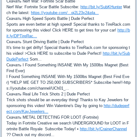
Скачать Nerf War: Fortnite Scar Battle
Nerf War: Fortnite Scar Battle Subscribe:
http://bit.ly/SubKHunter
Wat
ch the latest:
https://youtube.com/...qi2L23x2&pla...
Скачать High Speed Sports Battle | Dude Perfect
Sports are even better at high speed! Special thanks to TireRack.com
for sponsoring this video! Click HERE to get tires for your car!
http://b
it.ly/DPTireRac...
Скачать Stunt Driving Battle | Dude Perfect
It's time to get drifty! Special thanks to TireRack.com for sponsoring t
his video! >Click HERE to subscribe to Dude Perfect!
http://bit.ly/Sub
DudePerfect
Som...
Скачать I Found Something INSANE With My 1500lbs Magnet (Best
Find Ever)
I Found Something INSANE With My 1500lbs Magnet (Best Find Eve
r) *HELP ME GET TO 250,000 SUBSCRIBERS* Subscribe here!!-http
s://youtube.com/channel/UCh01_...
Скачать Real Life Trick Shots 2 | Dude Perfect
Trick shots should be an everyday thing! Thanks to Kay Jewelers for
sponsoring this video! Win Valentine's Day by going to
http://dudeperf
ect.com/KayJewelers...
Скачать METAL DETECTING FOR LOOT (Fortnite)
Today in Fortnite Creative we search UNDERGROUND for LOOT in F
ortnite Battle Royale Subscribe Today! •
http://bit.ly/CrainerChannel
?? Check out my discord...