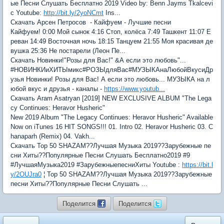
ые Песни Слушать Бесплатно 2019 Video by: Benn Jayms Tkalcevi
c Youtube:
http://bit.ly/2yoNCmt
Ins...
Скачать Арсен Петросов - Кайфуем - Лучшие песни
Кайфуем! 0:00 Мой сынок 4:16 Стоп, колёса 7:49 Ташкент 11:07 Е
реван 14:49 Восточная ночь 18:15 Танцуем 21:55 Моя красивая де
вушка 25:36 Не постарели (Леон Пе...
Скачать Новинки!"Розы для Вас!" &А если это любовь"...
#НОВИНКИиХИТЫмикс#РОЗЫдляВас#МУЗЫКАнаЛюбойВкусиДр
узья Новинки! Розы для Вас! А если это любовь... МУЗЫКА на л
юбой вкус и друзья - каналы -
https://www.youtub...
Скачать Aram Asatryan [2019] NEW EXCLUSIVE ALBUM "The Lega
cy Continues: Heravor Husheric"
New 2019 Album "The Legacy Continues: Heravor Husheric" Available
Now on iTunes 16 HIT SONGS!!! 01. Intro 02. Heravor Husheric 03. C
hanaparh (Remix) 04. Vakh...
Скачать Top 50 SHAZAM??Лучшая Музыка 2019??Зарубежные пе
сни Хиты??Популярные Песни Слушать Бесплатно2019 #9
#ЛучшаяМузыка2019 #ЗарубежныепесниХиты Youtube :
https://bit.l
y/2OUJra0
¦ Top 50 SHAZAM??Лучшая Музыка 2019??Зарубежные
песни Хиты??Популярные Песни Слушать ...
Поделится
Поделится