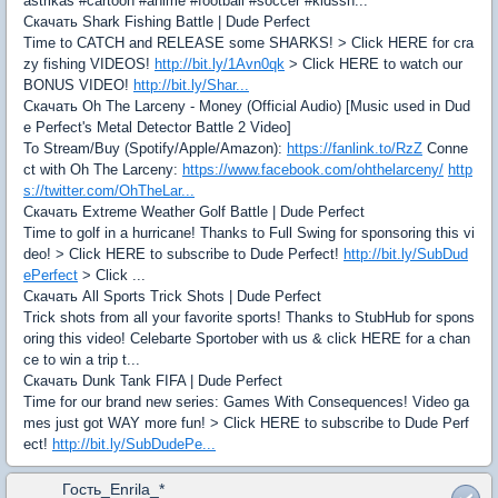
astrikas #cartoon #anime #football #soccer #kidssh...
Скачать Shark Fishing Battle | Dude Perfect
Time to CATCH and RELEASE some SHARKS! > Click HERE for cra
zy fishing VIDEOS!
http://bit.ly/1Avn0qk
> Click HERE to watch our
BONUS VIDEO!
http://bit.ly/Shar...
Скачать Oh The Larceny - Money (Official Audio) [Music used in Dud
e Perfect's Metal Detector Battle 2 Video]
To Stream/Buy (Spotify/Apple/Amazon):
https://fanlink.to/RzZ
Conne
ct with Oh The Larceny:
https://www.facebook.com/ohthelarceny/
http
s://twitter.com/OhTheLar...
Скачать Extreme Weather Golf Battle | Dude Perfect
Time to golf in a hurricane! Thanks to Full Swing for sponsoring this vi
deo! > Click HERE to subscribe to Dude Perfect!
http://bit.ly/SubDud
ePerfect
> Click ...
Скачать All Sports Trick Shots | Dude Perfect
Trick shots from all your favorite sports! Thanks to StubHub for spons
oring this video! Celebarte Sportober with us & click HERE for a chan
ce to win a trip t...
Скачать Dunk Tank FIFA | Dude Perfect
Time for our brand new series: Games With Consequences! Video ga
mes just got WAY more fun! > Click HERE to subscribe to Dude Perf
ect!
http://bit.ly/SubDudePe...
Гость_Enrila_*