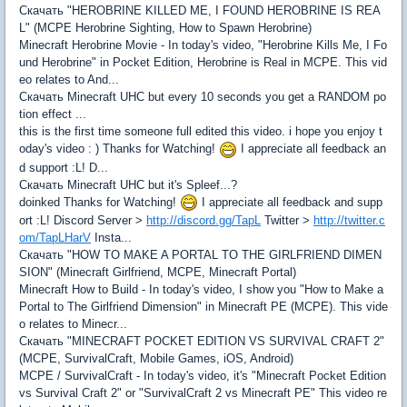
Скачать "HEROBRINE KILLED ME, I FOUND HEROBRINE IS REA
L" (MCPE Herobrine Sighting, How to Spawn Herobrine)
Minecraft Herobrine Movie - In today's video, "Herobrine Kills Me, I Fo
und Herobrine" in Pocket Edition, Herobrine is Real in MCPE. This vid
eo relates to And...
Скачать Minecraft UHC but every 10 seconds you get a RANDOM po
tion effect ...
this is the first time someone full edited this video. i hope you enjoy t
oday's video : ) Thanks for Watching!
I appreciate all feedback an
d support :L! D...
Скачать Minecraft UHC but it's Spleef...?
doinked Thanks for Watching!
I appreciate all feedback and supp
ort :L! Discord Server >
http://discord.gg/TapL
Twitter >
http://twitter.c
om/TapLHarV
Insta...
Скачать "HOW TO MAKE A PORTAL TO THE GIRLFRIEND DIMEN
SION" (Minecraft Girlfriend, MCPE, Minecraft Portal)
Minecraft How to Build - In today's video, I show you "How to Make a
Portal to The Girlfriend Dimension" in Minecraft PE (MCPE). This vide
o relates to Minecr...
Скачать "MINECRAFT POCKET EDITION VS SURVIVAL CRAFT 2"
(MCPE, SurvivalCraft, Mobile Games, iOS, Android)
MCPE / SurvivalCraft - In today's video, it's "Minecraft Pocket Edition
vs Survival Craft 2" or "SurvivalCraft 2 vs Minecraft PE" This video re