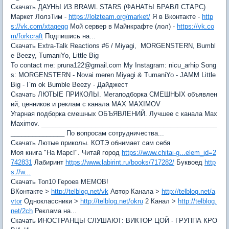
Скачать ДАУНЫ ИЗ BRAWL STARS (ФАНАТЫ БРАВЛ СТАРС)
Маркет ЛолзТим -
https://lolzteam.org/market/
Я в Вконтакте -
http
s://vk.com/xtagegg
Мой сервер в Майнкрафте (лол) -
https://vk.co
m/forkcraft
Подпишись на...
Скачать Extra-Talk Reactions #6 / Miyagi, MORGENSTERN, Bumbl
e Beezy, TumaniYo, Little Big
To contact me: pruna122@gmail.com My Instagram: nicu_arhip Song
s: MORGENSTERN - Novai meren Miyagi & TumaniYo - JAMM Little
Big - I`m ok Bumble Beezy - Дайджест
Скачать ЛЮТЫЕ ПРИКОЛЫ. Мегаподборка СМЕШНЫХ объявлен
ий, ценников и реклам с канала MAX MAXIMOV
Угарная подборка смешных ОБЪЯВЛЕНИЙ. Лучшее с канала Max
Maximov. _________________________________________________
_______________ По вопросам сотрудничества...
Скачать Лютые приколы. КОТЭ обнимает сам себя
Моя книга "На Марс!". Читай город
https://www.chitai-g...elem_id=2
742831
Лабиринт
https://www.labirint.ru/books/717282/
Буквоед
http
s://w...
Скачать Топ10 Героев МЕМОВ!
ВКонтакте >
http://telblog.net/vk
Автор Канала >
http://telblog.net/a
vtor
Одноклассники >
http://telblog.net/okru
2 Канал >
http://telblog.
net/2ch
Реклама на...
Скачать ИНОСТРАНЦЫ СЛУШАЮТ: ВИКТОР ЦОЙ - ГРУППА КРО