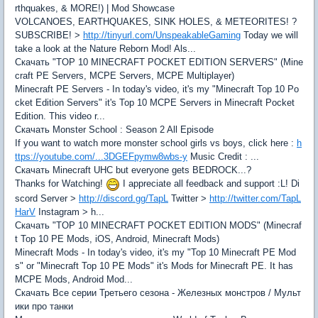
rthquakes, & MORE!) | Mod Showcase
VOLCANOES, EARTHQUAKES, SINK HOLES, & METEORITES! ?
SUBSCRIBE! >
http://tinyurl.com/UnspeakableGaming
Today we will
take a look at the Nature Reborn Mod! Als...
Скачать "TOP 10 MINECRAFT POCKET EDITION SERVERS" (Mine
craft PE Servers, MCPE Servers, MCPE Multiplayer)
Minecraft PE Servers - In today's video, it's my "Minecraft Top 10 Po
cket Edition Servers" it's Top 10 MCPE Servers in Minecraft Pocket
Edition. This video r...
Скачать Monster School : Season 2 All Episode
If you want to watch more monster school girls vs boys, click here :
h
ttps://youtube.com/...3DGEFpymw8wbs-y
Music Credit : ...
Скачать Minecraft UHC but everyone gets BEDROCK...?
Thanks for Watching!
I appreciate all feedback and support :L! Di
scord Server >
http://discord.gg/TapL
Twitter >
http://twitter.com/TapL
HarV
Instagram > h...
Скачать "TOP 10 MINECRAFT POCKET EDITION MODS" (Minecraf
t Top 10 PE Mods, iOS, Android, Minecraft Mods)
Minecraft Mods - In today's video, it's my "Top 10 Minecraft PE Mod
s" or "Minecraft Top 10 PE Mods" it's Mods for Minecraft PE. It has
MCPE Mods, Android Mod...
Скачать Все серии Третьего сезона - Железных монстров / Мульт
ики про танки