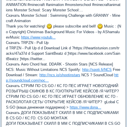
ANIMATION #minecraft #animation #monsterschool #minecraftanimat
ions Monster School: Scary Monster School:...
Скачать Monster School : Swimming Challenge with GRANNY - Mine
craft Animation
Thank you for watching!
please subscribe and bell!
Music : (N
o Copyright) Christmas Background Music For Videos - by AShamalu
evMusic
https://www.youtub...
Скачать TRPZN - Pull Up
d TRPZN - Pull Up d d Download Link d ?https://theartistunion.com/tr
acks/47a37d d Support SaintBeatz d ¦https://www.facebook.com/Sain
tBeatzz ¦https://twitter...
Скачать Aero Chord feat. DDARK - Shootin Stars [NCS Release]
NCS: Music Without Limitations NCS Spotify:
http://spoti.fi/NCS
Free
Download / Stream:
http://ncs.io/shootinstars
NCS ? SoundCloud
htt
p://soundcloud.com/noc...
Скачать СТРИМ ПО CS:GO / КС ГО ПЕС ИГРАЕТ НОВОГОДНИЙ
РОЗЫГРЫШ СКИНОВ В КС ГО/ОТКРЫТИЕ КЕЙСОВ /Я ЧИТЕР?
СТРИМ ПО CS:GO / КС ГО ПЕС ИГРАЕТ ОБНОВЛЕНИЕ КС ГО -
РАСКОЛОТАЯ СЕТЬ/ ОТКРЫТИЕ КЕЙСОВ /Я ЧИТЕР? gLobal C
S:GO (ваша денежная поддержка) >
https://www.dona...
Скачать ДОГИ ПОКАЗЫВАЕТ СКИЛЛ В ММ С ПОДПИСЧИКАМИ
В CS:GO / КС:ГО. CS:GO МОНТАЖ
ДОГИ ПОКАЗЫВАЕТ СКИЛЛ В ММ С ПОДПИСЧИКАМИ В CS:GO