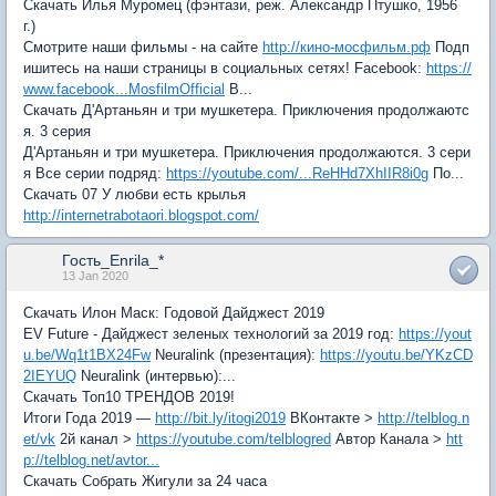
Скачать Илья Муромец (фэнтази, реж. Александр Птушко, 1956
г.)
Смотрите наши фильмы - на сайте
http://кино-мосфильм.рф
Подп
ишитесь на наши страницы в социальных сетях! Facebook:
https://
www.facebook...MosfilmOfficial
В...
Скачать Д'Артаньян и три мушкетера. Приключения продолжаютс
я. 3 серия
Д'Артаньян и три мушкетера. Приключения продолжаются. 3 сери
я Все серии подряд:
https://youtube.com/...ReHHd7XhIIR8i0g
По...
Скачать 07 У любви есть крылья
http://internetrabotaori.blogspot.com/
Гость_Enrila_*
13 Jan 2020
Скачать Илон Маск: Годовой Дайджест 2019
EV Future - Дайджест зеленых технологий за 2019 год:
https://yout
u.be/Wq1t1BX24Fw
Neuralink (презентация):
https://youtu.be/YKzCD
2IEYUQ
Neuralink (интервью):...
Скачать Топ10 ТРЕНДОВ 2019!
Итоги Года 2019 —
http://bit.ly/itogi2019
ВКонтакте >
http://telblog.n
et/vk
2й канал >
https://youtube.com/telblogred
Автор Канала >
htt
p://telblog.net/avtor...
Скачать Собрать Жигули за 24 часа