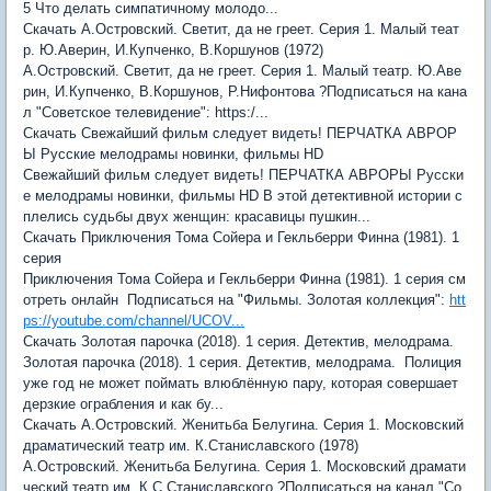
5 Что делать симпатичному молодо...
Скачать А.Островский. Светит, да не греет. Серия 1. Малый теат
р. Ю.Аверин, И.Купченко, В.Коршунов (1972)
А.Островский. Светит, да не греет. Серия 1. Малый театр. Ю.Аве
рин, И.Купченко, В.Коршунов, Р.Нифонтова ?Подписаться на кана
л "Советское телевидение": https:/...
Скачать Свежайший фильм следует видеть! ПЕРЧАТКА АВРОР
Ы Русские мелодрамы новинки, фильмы HD
Свежайший фильм следует видеть! ПЕРЧАТКА АВРОРЫ Русски
е мелодрамы новинки, фильмы HD В этой детективной истории с
плелись судьбы двух женщин: красавицы пушкин...
Скачать Приключения Тома Сойера и Гекльберри Финна (1981). 1
серия
Приключения Тома Сойера и Гекльберри Финна (1981). 1 серия см
отреть онлайн Подписаться на "Фильмы. Золотая коллекция":
htt
ps://youtube.com/channel/UCOV...
Скачать Золотая парочка (2018). 1 серия. Детектив, мелодрама.
Золотая парочка (2018). 1 серия. Детектив, мелодрама. Полиция
уже год не может поймать влюблённую пару, которая совершает
дерзкие ограбления и как бу...
Скачать А.Островский. Женитьба Белугина. Серия 1. Московский
драматический театр им. К.Станиславского (1978)
А.Островский. Женитьба Белугина. Серия 1. Московский драмати
ческий театр им. К.С.Станиславского ?Подписаться на канал "Со