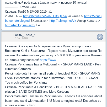
пользуй мой реф-код: s6xga и получи первые 10 голды! ---------------
-------------- ??Мой 2-ой ...
Скачать Топ10 МЕМОВ 2019! #1
2 ЧАСТЬ —
https://youtu.be/wrNTH3hQG54
2й канал >
https://youtu
be.com/telblogred
ВКонтакте >
http://telblog.net/vk
Автор Канала >
http://telblog.net/avtor
Ре...
Гость_Enrila_*
13 Jan 2020
Скачать Все серии Кв 6 первая часть - Мультики про танки
Все серии Кв-6 с Братьями . Первая часть Мультики про танки По
могите HomeAnimations достигнуть 5.000.000 подписчиков Кликни
те, чтобы подписаться!
https://www...
Скачать Pencilmate has a Meltdown! -in- SNOW MAN'S LAND - Pen
cilmation Cartoons
Pencilmate gets himself in all sorts of troubles! 0:00 - SNOW MAN’S
LAND Pencilmate stands in for a snowman. 2:01 - COFFEE CRAZE
Too much coffee for Pencilma...
Скачать Pencilmate & Pencilmiss ? BEACH & MAGICAL CRAB Com
pilation ? SAND CASTLES and More Cartoons
Pencilmate and Pencilmiss Pencilmation Cartoons full episodes about
beach and sand with vacation life! Meet a magical crab! Desenhos co
n praia e areia Subscr...