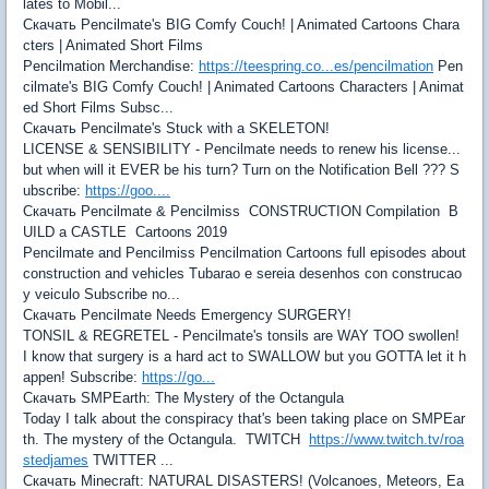
lates to Mobil...
Скачать Pencilmate's BIG Comfy Couch! | Animated Cartoons Chara
cters | Animated Short Films
Pencilmation Merchandise:
https://teespring.co...es/pencilmation
Pen
cilmate's BIG Comfy Couch! | Animated Cartoons Characters | Animat
ed Short Films Subsc...
Скачать Pencilmate's Stuck with a SKELETON!
LICENSE & SENSIBILITY - Pencilmate needs to renew his license...
but when will it EVER be his turn? Turn on the Notification Bell ??? S
ubscribe:
https://goo....
Скачать Pencilmate & Pencilmiss CONSTRUCTION Compilation B
UILD a CASTLE Cartoons 2019
Pencilmate and Pencilmiss Pencilmation Cartoons full episodes about
construction and vehicles Tubarao e sereia desenhos con construcao
y veiculo Subscribe no...
Скачать Pencilmate Needs Emergency SURGERY!
TONSIL & REGRETEL - Pencilmate's tonsils are WAY TOO swollen!
I know that surgery is a hard act to SWALLOW but you GOTTA let it h
appen! Subscribe:
https://go...
Скачать SMPEarth: The Mystery of the Octangula
Today I talk about the conspiracy that's been taking place on SMPEar
th. The mystery of the Octangula. TWITCH
https://www.twitch.tv/roa
stedjames
TWITTER ...
Скачать Minecraft: NATURAL DISASTERS! (Volcanoes, Meteors, Ea