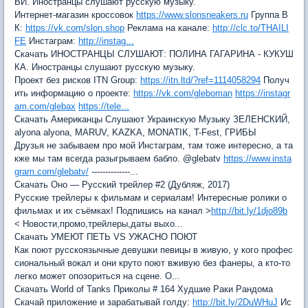
ВИ. Иностранцы слушают русскую музыку.
Интернет-магазин кроссовок
https://www.slonsneakers.ru
Группа В
К:
https://vk.com/slon.shop
Реклама на канале:
http://clc.to/THAILI
FE
Инстаграм:
http://instag...
Скачать ИНОСТРАНЦЫ СЛУШАЮТ: ПОЛИНА ГАГАРИНА - КУКУШ
КА. Иностранцы слушают русскую музыку.
Проект без рисков ITN Group:
https://itn.ltd/?ref=1114058294
Получ
ить информацию о проекте:
https://vk.com/gleboman
https://instagr
am.com/glebax
https://tele...
Скачать Американцы Слушают Украинскую Музыку ЗЕЛЕНСКИЙ,
alyona alyona, MARUV, KAZKA, MONATIK, T-Fest, ГРИБЫ
Друзья не забываем про мой Инстаграм, там тоже интересно, а та
кже мы там всегда разыгрываем бабло. @glebatv
https://www.insta
gram.com/glebatv/
--------------...
Скачать Оно — Русский трейлер #2 (Дубляж, 2017)
Русские трейлеры к фильмам и сериалам! Интересные ролики о
фильмах и их съёмках! Подпишись на канал >
http://bit.ly/1djo89b
< Новости,промо,трейлеры,даты выхо...
Скачать УМЕЮТ ПЕТЬ VS УЖАСНО ПОЮТ
Как поют русскоязычные девушки певицы в живую, у кого профес
сиональный вокал и они круто поют вживую без фанеры, а кто-то
легко может опозориться на сцене. О...
Скачать World of Tanks Приколы # 164 Худшие Раки Рандома
Скачай приложение и зарабатывай голду:
http://bit.ly/2DuWHuJ
Ис