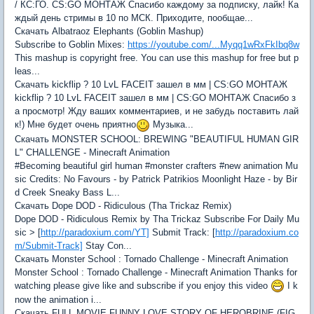
/ КС:ГО. CS:GO МОНТАЖ Спасибо каждому за подписку, лайк! Ка
ждый день стримы в 10 по МСК. Приходите, пообщае...
Скачать Albatraoz Elephants (Goblin Mashup)
Subscribe to Goblin Mixes:
https://youtube.com/...Myqq1wRxFkIbq8w
This mashup is copyright free. You can use this mashup for free but p
leas...
Скачать kickflip ? 10 LvL FACEIT зашел в мм | CS:GO МОНТАЖ
kickflip ? 10 LvL FACEIT зашел в мм | CS:GO МОНТАЖ Спасибо з
а просмотр! Жду ваших комментариев, и не забудь поставить лай
к!) Мне будет очень приятно
Музыка...
Скачать MONSTER SCHOOL: BREWING "BEAUTIFUL HUMAN GIR
L" CHALLENGE - Minecraft Animation
#Becoming beautiful girl human #monster crafters #new animation Mu
sic Credits: No Favours - by Patrick Patrikios Moonlight Haze - by Bir
d Creek Sneaky Bass L...
Скачать Dope DOD - Ridiculous (Tha Trickaz Remix)
Dope DOD - Ridiculous Remix by Tha Trickaz Subscribe For Daily Mu
sic > [
http://paradoxium.com/YT]
Submit Track: [
http://paradoxium.co
m/Submit-Track]
Stay Con...
Скачать Monster School : Tornado Challenge - Minecraft Animation
Monster School : Tornado Challenge - Minecraft Animation Thanks for
watching please give like and subscribe if you enjoy this video
I k
now the animation i...
Скачать FULL MOVIE FUNNY LOVE STORY OF HEROBRINE (FIG