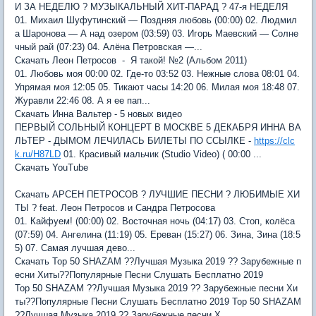
И ЗА НЕДЕЛЮ ? МУЗЫКАЛЬНЫЙ ХИТ-ПАРАД ? 47-я НЕДЕЛЯ
01. Михаил Шуфутинский — Поздняя любовь (00:00) 02. Людмил
а Шаронова — А над озером (03:59) 03. Игорь Маевский — Солне
чный рай (07:23) 04. Алёна Петровская —...
Скачать Леон Петросов - Я такой! №2 (Альбом 2011)
01. Любовь моя 00:00 02. Где-то 03:52 03. Нежные слова 08:01 04.
Упрямая моя 12:05 05. Тикают часы 14:20 06. Милая моя 18:48 07.
Журавли 22:46 08. А я ее пап...
Скачать Инна Вальтер - 5 новых видео
ПЕРВЫЙ СОЛЬНЫЙ КОНЦЕРТ В МОСКВЕ 5 ДЕКАБРЯ ИННА ВА
ЛЬТЕР - ДЫМОМ ЛЕЧИЛАСЬ БИЛЕТЫ ПО ССЫЛКЕ -
https://clc
k.ru/H87LD
01. Красивый мальчик (Studio Video) ( 00:00 ...
Скачать YouTube
Скачать АРСЕН ПЕТРОСОВ ? ЛУЧШИЕ ПЕСНИ ? ЛЮБИМЫЕ ХИ
ТЫ ? feat. Леон Петросов и Сандра Петросова
01. Кайфуем! (00:00) 02. Восточная ночь (04:17) 03. Стоп, колёса
(07:59) 04. Ангелина (11:19) 05. Ереван (15:27) 06. Зина, Зина (18:5
5) 07. Самая лучшая дево...
Скачать Top 50 SHAZAM ??Лучшая Музыка 2019 ?? Зарубежные п
есни Хиты??Популярные Песни Слушать Бесплатно 2019
Top 50 SHAZAM ??Лучшая Музыка 2019 ?? Зарубежные песни Хи
ты??Популярные Песни Слушать Бесплатно 2019 Top 50 SHAZAM
??Лучшая Музыка 2019 ?? Зарубежные песни Х...