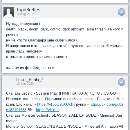
Topd8reltes
14 Aug 2019
Ну ладно слушаю я
death, black, doom, dark, gothic, dark ambient, ebm thrash и много п
рочего...
ну чё кто то благодаря мне облегчился?
И ваще какая в ж... разница кто чё слушает, главное чтоб музыка
нравилась человеку
а тема это просто занимает место
зы я не из флэйма, не гони
Гость_Enrila_*
13 Jan 2020
Скачать Lecsic - System Play (ГИМН КАНАЛА) КС:ГО / CS:GO
Исполнитель: Lecsic. Огромное спасибо за песню. Ссылки на Але
ксея: Его канал -
https://vk.cc/9uXOch
Группа -
https://vk.com/publi
c182191658
ВК -
https://vk.c...
Скачать Monster School : SEASON 2 ALL EPISODE - Minecraft Ani
mation
Monster School : SEASON 2 ALL EPISODE - Minecraft Animation All