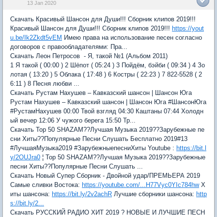
13 Jan 2020
Скачать Красивый Шансон для Души!!! Сборник клипов 2019!!!
Красивый Шансон для Души!!! Сборник клипов 2019!!!
https://yout
u.be/Ik2Zkdt5vEM
Имею права на использование песен согласно
договоров с правообладателями: Пра...
Скачать Леон Петросов - Я, такой №1 (Альбом 2011)
1 Я такой ( 00:00 ) 2 Шёпот ( 05:24 ) 3 Пойдём, бэйби ( 09:34 ) 4 Зо
лотая ( 13:20 ) 5 Облака ( 17:48 ) 6 Костры ( 22:23 ) 7 822-5528 ( 2
6:11 ) 8 Песня любви ...
Скачать Рустам Нахушев – Кавказский шансон | Шансон Юга
Рустам Нахушев – Кавказский шансон | Шансон Юга #ШансонЮга
#РустамНахушев 00:00 Твой взгляд 04:30 Каштаны 07:44 Холодн
ый вечер 12:06 У чужого берега 15:50 Тр...
Скачать Top 50 SHAZAM??Лучшая Музыка 2019??Зарубежные пе
сни Хиты??Популярные Песни Слушать Бесплатно 2019#13
#ЛучшаяМузыка2019 #ЗарубежныепесниХиты Youtube :
https://bit.l
y/2OUJra0
¦ Top 50 SHAZAM??Лучшая Музыка 2019??Зарубежные
песни Хиты??Популярные Песни Слушать ...
Скачать Новый Супер Сборник - Двойной удар/ПРЕМЬЕРА 2019
Самые сливки Востока:
https://youtube.com/...H77Vyc0YIc784hw
Х
иты шансона:
https://bit.ly/2v2achR
Лучшие сборники шансона:
http
s://bit.ly/2...
Скачать РУССКИЙ РАДИО ХИТ 2019 ? НОВЫЕ И ЛУЧШИЕ ПЕСН