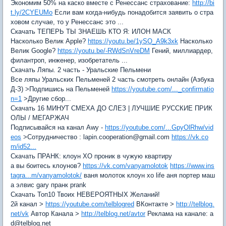
Экономим 50% на каско вместе с Ренессанс страхование:
http://bi
t.ly/2CYEUMo
Если вам когда-нибудь понадобится заявить о стра
ховом случае, то у Ренессанс это ...
Скачать ТЕПЕРЬ ТЫ ЗНАЕШЬ КТО Я: ИЛОН МАСК
Насколько Велик Apple?
https://youtu.be/1ySO_A9k3xk
Насколько
Велик Google?
https://youtu.be/-RWdSnVreDM
Гений, миллиардер,
филантроп, инженер, изобретатель ...
Скачать Ляпы. 2 часть - Уральские Пельмени
Все ляпы Уральских Пельменей 2 часть смотреть онлайн (Азбука
Д-З) >Подпишись на Пельменей
https://youtube.com/..._confirmatio
n=1
>Другие сбор...
Скачать 16 МИНУТ СМЕХА ДО СЛЕЗ | ЛУЧШИЕ РУССКИЕ ПРИК
ОЛЫ / МЕГАРЖАЧ
Подписывайся на канал Awy -
https://youtube.com/...GpyOlRhw/vid
eos
>Сотрудничество : lapin.cooperation@gmail.com
https://vk.co
m/id52...
Скачать ПРАНК: клоун ХО проник в чужую квартиру
а вы боитесь клоунов?
https://vk.com/vanyamolotok
https://www.ins
tagra...m/vanyamolotok/
ваня молоток клоун xo life аня портер маш
а элвис gary пранк prank
Скачать Топ10 Твоих НЕВЕРОЯТНЫХ Желаний!
2й канал >
https://youtube.com/telblogred
ВКонтакте >
http://telblog.
net/vk
Автор Канала >
http://telblog.net/avtor
Реклама на канале: a
d@telblog.net