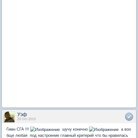
Уэф
20 Oct 2015
Гимн СГА !!!
шучу конечно
а воо
бще любая под настроение главный критерий что бы нравилась