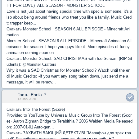
HT FOR LOVE) ALL SEASON - MONSTER SCHOOL
Love is not just about having special time with special someone, it's a
lso about being around friends who treat you like a family. Music Credi
t: trapper keep...
Скачать Monster School : SEASON 6 ALL EPISODE - Minecraft Ani
mation
Monster School : SEASON 6 ALL EPISODE - Minecraft Animation All
episodes for season. I hope you guys like it. More episodes of funny
animation coming soon on...
Скачать Monster School: SAD CHRISTMAS with Ice Scream (RIP St
udents): @Monster Crafters
Why it was a SAD Christmas for Monster School? Watch until the en
d! Music Credits: -If you want any song taken down, just send me a
message, it will be remov...
Гость_Enrila_*
13 Jan 2020
Скачать Into The Forest (Score)
Provided to YouTube by Universal Music Group Into The Forest (Scor
e) · Aaron Zigman Bridge to Terabithia ? 2006 Walden Media Released
on: 2007-01-01 Auto-gen...
Скачать ЗАХВАТЫВАЮЩИЙ ДЕТЕКТИВ! "Марафон для трех гра
ций" Российские детективы новинки, фильмы онлайн HD