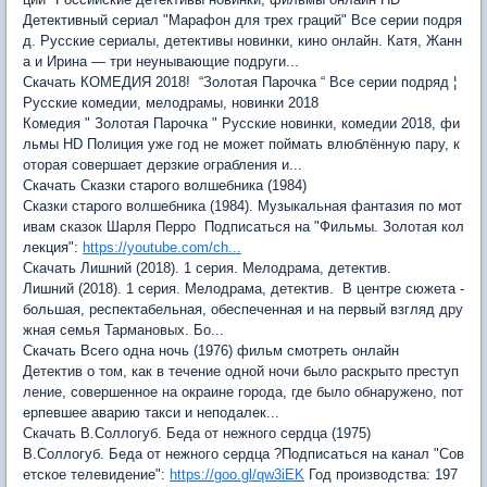
Детективный сериал "Марафон для трех граций" Все серии подря
д. Русские сериалы, детективы новинки, кино онлайн. Катя, Жанн
а и Ирина — три неунывающие подруги...
Скачать КОМЕДИЯ 2018! “Золотая Парочка “ Все серии подряд ¦
Русские комедии, мелодрамы, новинки 2018
Комедия " Золотая Парочка " Русские новинки, комедии 2018, фи
льмы HD Полиция уже год не может поймать влюблённую пару, к
оторая совершает дерзкие ограбления и...
Скачать Сказки старого волшебника (1984)
Сказки старого волшебника (1984). Музыкальная фантазия по мот
ивам сказок Шарля Перро Подписаться на "Фильмы. Золотая кол
лекция":
https://youtube.com/ch...
Скачать Лишний (2018). 1 серия. Мелодрама, детектив.
Лишний (2018). 1 серия. Мелодрама, детектив. В центре сюжета -
большая, респектабельная, обеспеченная и на первый взгляд дру
жная семья Тармановых. Бо...
Скачать Всего одна ночь (1976) фильм смотреть онлайн
Детектив о том, как в течение одной ночи было раскрыто преступ
ление, совершенное на окраине города, где было обнаружено, пот
ерпевшее аварию такси и неподалек...
Скачать В.Соллогуб. Беда от нежного сердца (1975)
В.Соллогуб. Беда от нежного сердца ?Подписаться на канал "Сов
етское телевидение":
https://goo.gl/qw3iEK
Год производства: 197