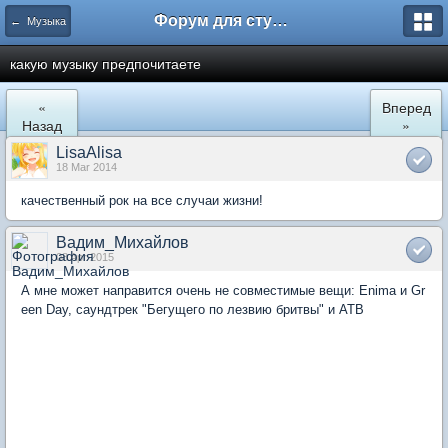
Форум для студента СГА
← Музыка
какую музыку предпочитаете
«
Вперед
Назад
»
LisaAlisa
18 Mar 2014
качественный рок на все случаи жизни!
Вадим_Михайлов
08 Apr 2015
А мне может направится очень не совместимые вещи: Enima и Gr
een Day, саундтрек "Бегущего по лезвию бритвы" и ATB