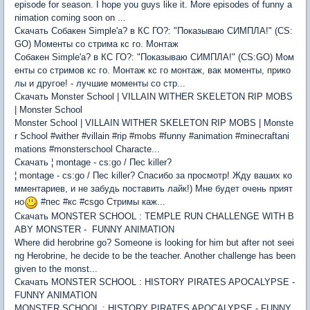
episode for season. I hope you guys like it. More episodes of funny a
nimation coming soon on ...
Скачать Cобакен Simple'a? в КС ГО?: "Показываю СИМПЛА!" (CS:
GO) Моменты со стрима кс го. Монтаж
Cобакен Simple'a? в КС ГО?: "Показываю СИМПЛА!" (CS:GO) Мом
енты со стримов кс го. Монтаж кс го монтаж, вак моменты, прико
лы и другое! - лучшие моменты со стр...
Скачать Monster School | VILLAIN WITHER SKELETON RIP MOBS
| Monster School
Monster School | VILLAIN WITHER SKELETON RIP MOBS | Monste
r School #wither #villain #rip #mobs #funny #animation #minecraftani
mations #monsterschool Characte...
Скачать ¦ montage - cs:go / Пес killer?
¦ montage - cs:go / Пес killer? Спасибо за просмотр! Жду ваших ко
мментариев, и не забудь поставить лайк!) Мне будет очень прият
но
#пес #кс #csgo Стримы каж...
Скачать MONSTER SCHOOL : TEMPLE RUN CHALLENGE WITH B
ABY MONSTER - FUNNY ANIMATION
Where did herobrine go? Someone is looking for him but after not seei
ng Herobrine, he decide to be the teacher. Another challenge has been
given to the monst...
Скачать MONSTER SCHOOL : HISTORY PIRATES APOCALYPSE -
FUNNY ANIMATION
MONSTER SCHOOL : HISTORY PIRATES APOCALYPSE - FUNNY