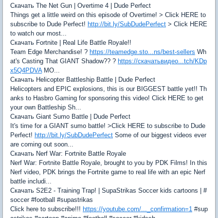
Скачать The Net Gun | Overtime 4 | Dude Perfect
Things get a little weird on this episode of Overtime! > Click HERE to
subscribe to Dude Perfect!
http://bit.ly/SubDudePerfect
> Click HERE
to watch our most...
Скачать Fortnite | Real Life Battle Royale!!
Team Edge Merchandise! ?
https://teamedge.sto...ns/best-sellers
Wh
at's Casting That GIANT Shadow?? ?
https://скачатьвидео...tch/KDp
x5Q4PDVA
MO...
Скачать Helicopter Battleship Battle | Dude Perfect
Helicopters and EPIC explosions, this is our BIGGEST battle yet!! Th
anks to Hasbro Gaming for sponsoring this video! Click HERE to get
your own Battleship Sh...
Скачать Giant Sumo Battle | Dude Perfect
It's time for a GIANT sumo battle! >Click HERE to subscribe to Dude
Perfect!
http://bit.ly/SubDudePerfect
Some of our biggest videos ever
are coming out soon...
Скачать Nerf War: Fortnite Battle Royale
Nerf War: Fortnite Battle Royale, brought to you by PDK Films! In this
Nerf video, PDK brings the Fortnite game to real life with an epic Nerf
battle includi...
Скачать S2E2 - Training Trap! | SupaStrikas Soccer kids cartoons | #
soccer #football #supastrikas
Click here to subscribe!!!
https://youtube.com/..._confirmation=1
#sup