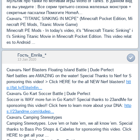
Мультик про танки по мотивам игры World of Tanks. В данном вид
ео вы увидите : Все серии третьего сезона железных монстров +
секретные пасхалки Помогите HomeA...
Скачать "TITANIC SINKING IN MCPE" (Minecraft Pocket Edition, Mi
necraft PE Mods, Titanic Movie Game)
Minecraft PE Mods - In today's video, it's "Minecraft Titanic Sinking" i
t's Sinking Titanic Movie in Minecraft Pocket Edition. This video relat
es to Android ...
Гость_Enrila_*
13 Jan 2020
Скачать Nerf Blasters Floating Island Battle | Dude Perfect
Nerf battles are AMAZING on the water! Special Thanks to Nerf for S
ponsoring this video! > Click HERE for the all NEW Nerf blasters!
htt
p://bit.ly/EliteInfin...
Скачать Go Kart Soccer Battle | Dude Perfect
Soccer is WAY more fun in Go Karts!! Special thanks to 23andMe for
sponsoring this video!! Click here to learn more about your DNA:
http
s://23andme.com/dudep...
Скачать Camping Stereotypes
Camping Stereotypes. Love 'em or hate 'em, we all know 'em. Special
thanks to Bass Pro Shops & Cabelas for sponsoring this video. Click
HERE to get all your ...