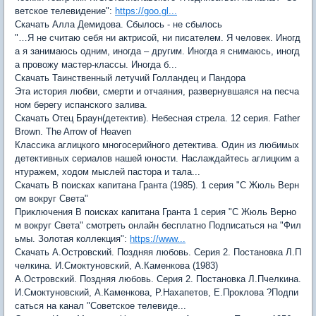
ветское телевидение":
https://goo.gl...
Скачать Алла Демидова. Сбылось - не сбылось
"…Я не считаю себя ни актрисой, ни писателем. Я человек. Иногд
а я занимаюсь одним, иногда – другим. Иногда я снимаюсь, иногд
а провожу мастер-классы. Иногда б...
Скачать Таинственный летучий Голландец и Пандора
Эта история любви, смерти и отчаяния, развернувшаяся на песча
ном берегу испанского залива.
Скачать Отец Браун(детектив). Небесная стрела. 12 серия. Father
Brown. The Arrow of Heaven
Классика аглицкого многосерийного детектива. Один из любимых
детективных сериалов нашей юности. Наслаждайтесь аглицким а
нтуражем, ходом мыслей пастора и тала...
Скачать В поисках капитана Гранта (1985). 1 серия "С Жюль Верн
ом вокруг Света"
Приключения В поисках капитана Гранта 1 серия "С Жюль Верно
м вокруг Света" смотреть онлайн бесплатно Подписаться на "Фил
ьмы. Золотая коллекция":
https://www...
Скачать А.Островский. Поздняя любовь. Серия 2. Постановка Л.П
челкина. И.Смоктуновский, А.Каменкова (1983)
А.Островский. Поздняя любовь. Серия 2. Постановка Л.Пчелкина.
И.Смоктуновский, А.Каменкова, Р.Нахапетов, Е.Проклова ?Подпи
саться на канал "Советское телевиде...