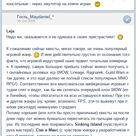
консольные - через эмулятор на компе играю.
Гость_Maydaniel_*
09 Jun 2008
Leja
Надо же, оказывается я не одинока в своих пристрастиях!
К сожалению сейчас квесты, мягко говоря, не очень популярный
игровой жанр.
И мне действительно грустно от осознания того
факта, что игровой индустрией ныне правит тотальная коммреци
я. К примеру, самую большую прибыль сейчас можно получить о
т онлайновых ролевых игр (WOW, Lineage, Ragnarek, Guild Wars и
так далее, и это ещё далеко не полный список популярных MMO
RPG!). Соответственно все мало-мальски амбициозные игровые с
тудии спят и видят, как бы им склепать очередной клон WOW (ил
и Линейки), чтобы обогатиться на всю оставшуюся жизнь! При это
м другие жанры (ну, кроме, возиожно, FPS, эти-то выживут при л
юбом раскладе) неминуемо страдают...
Потому хорошие (или хотя бы просто приличные) квесты за после
дние пару лет можно буквально пересчитать по пальцам одной р
уки. Из последних мне понравились
Sinking Island
(чувствуется
рука мастера!),
Сэм и Макс
(с чувством юмора у разработчиков п
олный порядок, давненько я так не смеялась).