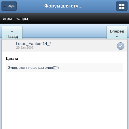
Форум для студента СГА
← Игры
игры - жанры
«
Вперед
Назад
»
Гость_Fantom14_*
29 Jan 2007
Цитата
Экшн, экшн и еще раз экшн)))))