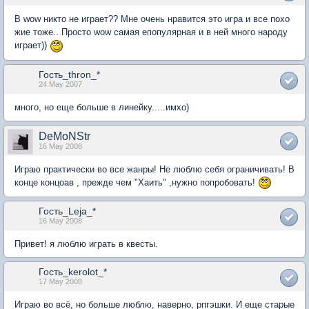
В wow никто не играет?? Мне очень нравится это игра и все похо
жие тоже.. Просто wow самая епопулярная и в ней много народу
играет))
Гость_thron_*
24 May 2007
много, но еще больше в линейку.....имхо)
DeMoNStr
16 May 2008
Играю практически во все жанры! Не люблю себя ограничивать! В
конце концоав , прежде чем "Хаить" ,нужно попробовать!
Гость_Leja_*
16 May 2008
Привет! я люблю играть в квесты.
Гость_kerolot_*
17 May 2008
Играю во всё, но больше люблю, наверно, рпгэшки. И еще старые