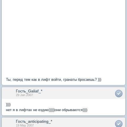
Ты, перед тем как в лифт войти, гранаты бросаешь? )))
Гость_Galiaf_*
29 Jan 2007
))))
нет я в лифтах не ездию)))))они обрываются))))
Гость_anticipating_*
19 May 2007