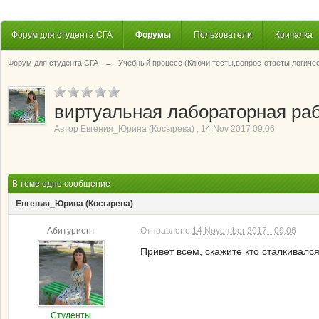
Форум для студента СГА
Форумы
Пользователи
Кричалка
Форум для студента СГА
→
Учебный процесс (Ключи,тесты,вопрос-ответы,логиче
виртуальная лабораторная ра
Автор
Евгения_Юрина (Косырева)
,
14 Nov 2017 09:06
В теме одно сообщение
Евгения_Юрина (Косырева)
Абитуриент
Отправлено
14 November 2017 - 09:06
Привет всем, скажите кто сталкивалс
Студенты