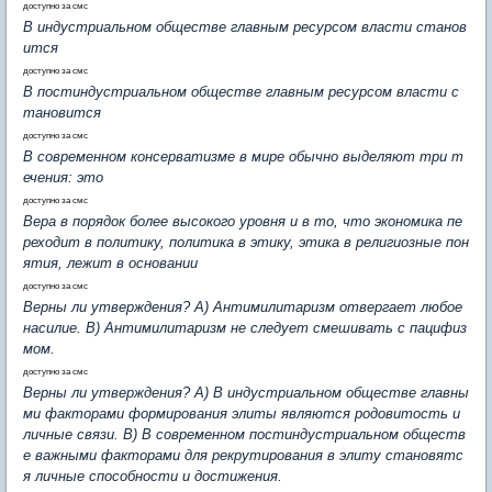
доступно за смс
В индустриальном обществе главным ресурсом власти станов
ится
доступно за смс
В постиндустриальном обществе главным ресурсом власти с
тановится
доступно за смс
В современном консерватизме в мире обычно выделяют три т
ечения: это
доступно за смс
Вера в порядок более высокого уровня и в то, что экономика пе
реходит в политику, политика в этику, этика в религиозные пон
ятия, лежит в основании
доступно за смс
Верны ли утверждения? А) Антимилитаризм отвергает любое
насилие. В) Антимилитаризм не следует смешивать с пацифиз
мом.
доступно за смс
Верны ли утверждения? А) В индустриальном обществе главны
ми факторами формирования элиты являются родовитость и
личные связи. В) В современном постиндустриальном обществ
е важными факторами для рекрутирования в элиту становятс
я личные способности и достижения.