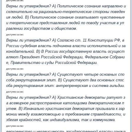
доступно за смс
Верны ли утверждения? А) Политическое сознание направлено и
сключительно на рационально-теоретические стороны поведен
ия людей. В) Политическое сознание охватывает чувственные
и теоретические представления людей по поводу участия в уп
равлении государством и обществом.
доступно за смс
Верны ли утверждения? А) Согласно ст. 11 Конституции РФ, в
России судебная власть подчинена власти исполнительной и за
конодательной. В) В России государственную власть осущест
вляют Президент Российской Федерации, Федеральное Собрани
е, Правительство и суды Российской Федерации.
доступно за смс
Верны ли утверждения? А) Существуют четыре основных спо
соба рекрутирования элит. В) Существуют два основных спос
оба рекрутирования элит: антрепренерская и система гильдии.
доступно за смс
Верны ли утверждения? А) Христианские демократы ратуют з
а всемирное распространение католицизма демократическим п
утем. В) Изначально христианская демократия призывала к гар
монии между взаимопомощью и требованием справедливости, и
збегая крайностей, как индивидуализма, так и коммунизма.
доступно за смс
верховенство и независимость государственной власти означа