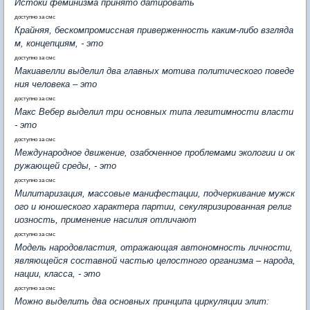
Истоки феминизма принято датировать
доступно за смс
Крайняя, бескомпромиссная приверженность каким-либо взгляда
м, концепциям, - это
доступно за смс
Макиавелли выделил два главных мотива политического поведе
ния человека – это
доступно за смс
Макс Вебер выделил три основных типа легитимности власти
- это
доступно за смс
Международное движение, озабоченное проблемами экологии и ок
ружающей среды, - это
доступно за смс
Милитаризация, массовые манифестации, подчеркивание мужск
ого и юношеского характера партии, секуляризированная религ
иозность, применение насилия отличают
доступно за смс
Модель народовластия, отражающая автономность личности,
являющейся составной частью целостного организма – народа,
нации, класса, - это
доступно за смс
Можно выделить два основных принципа циркуляции элит: