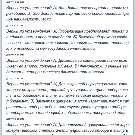
доступно за смс
Верны ли утверждения? А) Все фашистские партии в целом ми
ролюбивы. В) Все фашистские партии были ориентированы кра
йне националистически.
доступно за смс
Верны ли утверждения? А) Глобализация предполагает приняти
е единых норм и правил поведения. В) Важнейший фактор глоба
лизации – это новые технологии, которые усиливают тенденци
ю к открытости межгосударственных границ.
доступно за смс
Верны ли утверждения? А) Движение за равноправие полов возн
икает во второй половине ХХ века. В) Феминистки и учёные вы
деляют в истории женского движения три «волны».
доступно за смс
Верны ли утверждения? А) Для закрытой циркуляции элит хара
ктерны открытость, широкий круг участвующих в отборе эли
ты и отбираемых в элиту, а также высокая конкурентность о
тбираемых. В) Закрытая циркуляция элит характеризуется зак
рытостью отбора, небольшим кругом участвующих в отборе
и отбираемых и тенденцией к собственному воспроизводству.
доступно за смс
Верны ли утверждения? А) Для открытой циркуляции элит хара
ктерны высокая степень институциализации отбора в элиту и