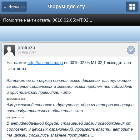
Форум для студента СГА
← Нужна помощь
Помогите найти ответы 0010.02.05;МТ.02;1
proluiza
29 Aug 2017
На самом
http://antimuh.ru/qa
по 0010.02.05;МТ.02;1 выходят лев
ые ответы...
Автономное от церкви политическое движение, выступающее
за решение социальных и экономических проблем при соблюдени
и христианских принципов, - это
доступно за смс
Американский социолог и футуролог, один из авторов концепции
постиндустриального общества - это
доступно за смс
В антифеодальной борьбе, ставившей задачи освобождения от
сословных и цеховых ограничений, произвола власти, авторите
та церкви, сложились главные постулаты…