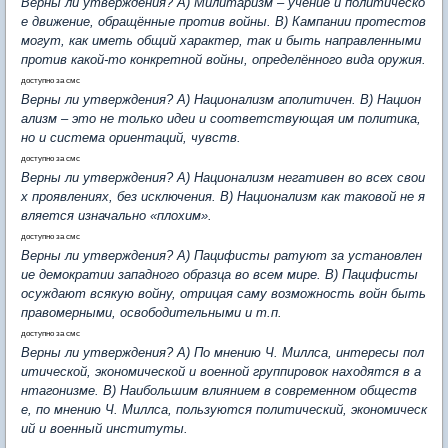
Верны ли утверждения? А) Милитаризм – учение и политическо
е движение, обращённые против войны. В) Кампании протестов
могут, как иметь общий характер, так и быть направленными
против какой-то конкретной войны, определённого вида оружия.
доступно за смс
Верны ли утверждения? А) Национализм аполитичен. В) Национ
ализм – это не только идеи и соответствующая им политика,
но и система ориентаций, чувств.
доступно за смс
Верны ли утверждения? А) Национализм негативен во всех свои
х проявлениях, без исключения. В) Национализм как таковой не я
вляется изначально «плохим».
доступно за смс
Верны ли утверждения? А) Пацифисты ратуют за установлен
ие демократии западного образца во всем мире. В) Пацифисты
осуждают всякую войну, отрицая саму возможность войн быть
правомерными, освободительными и т.п.
доступно за смс
Верны ли утверждения? А) По мнению Ч. Миллса, интересы пол
итической, экономической и военной группировок находятся в а
нтагонизме. В) Наибольшим влиянием в современном обществ
е, по мнению Ч. Миллса, пользуются политический, экономическ
ий и военный институты.