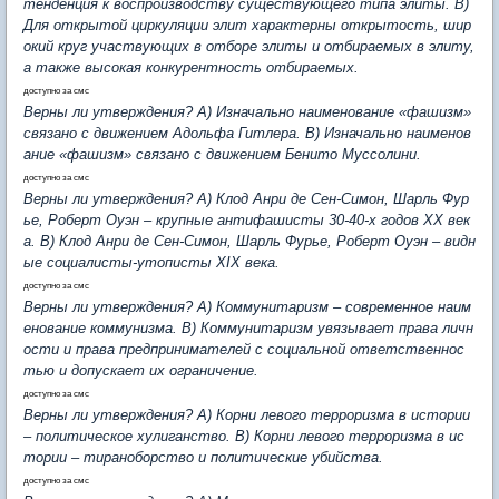
тенденция к воспроизводству существующего типа элиты. В)
Для открытой циркуляции элит характерны открытость, шир
окий круг участвующих в отборе элиты и отбираемых в элиту,
а также высокая конкурентность отбираемых.
доступно за смс
Верны ли утверждения? А) Изначально наименование «фашизм»
связано с движением Адольфа Гитлера. В) Изначально наименов
ание «фашизм» связано с движением Бенито Муссолини.
доступно за смс
Верны ли утверждения? А) Клод Анри де Сен-Симон, Шарль Фур
ье, Роберт Оуэн – крупные антифашисты 30-40-х годов ХХ век
а. В) Клод Анри де Сен-Симон, Шарль Фурье, Роберт Оуэн – видн
ые социалисты-утописты XIX века.
доступно за смс
Верны ли утверждения? А) Коммунитаризм – современное наим
енование коммунизма. В) Коммунитаризм увязывает права личн
ости и права предпринимателей с социальной ответственнос
тью и допускает их ограничение.
доступно за смс
Верны ли утверждения? А) Корни левого терроризма в истории
– политическое хулиганство. В) Корни левого терроризма в ис
тории – тираноборство и политические убийства.
доступно за смс