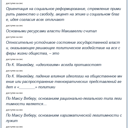
доступно за смс
Ориентация на социальное реформирование, стремление прими
рить равенство и свободу, акцент на этике и социальном благ
е, идея согласия всех отличают
доступно за смс
Основными ресурсами власти Макиавелли считал
доступно за смс
Относительно устойчивое состояние государственной власт
и, оказывающее решающее политическое воздействие на все с
феры жизни общества, – это
доступно за смс
По К. Мангейму, «идеологиям» всегда противостоят
доступно за смс
По К. Мангейму, падение влияния идеологии на общественное мн
ение или распространение технократических представлений ве
дет к «________» политики
доступно за смс
По Максу Веберу, основанием рационально-легального типа леги
тимности является…
доступно за смс
По Максу Веберу, основанием харизматической легитимности с
лужит
доступно за смс