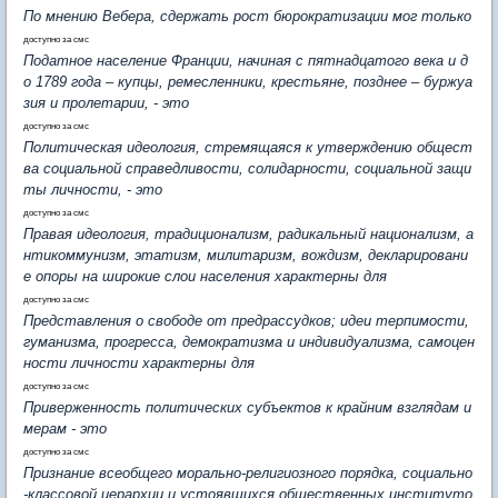
По мнению Вебера, сдержать рост бюрократизации мог только
доступно за смс
Податное население Франции, начиная с пятнадцатого века и д
о 1789 года – купцы, ремесленники, крестьяне, позднее – буржуа
зия и пролетарии, - это
доступно за смс
Политическая идеология, стремящаяся к утверждению общест
ва социальной справедливости, солидарности, социальной защи
ты личности, - это
доступно за смс
Правая идеология, традиционализм, радикальный национализм, а
нтикоммунизм, этатизм, милитаризм, вождизм, декларировани
е опоры на широкие слои населения характерны для
доступно за смс
Представления о свободе от предрассудков; идеи терпимости,
гуманизма, прогресса, демократизма и индивидуализма, самоцен
ности личности характерны для
доступно за смс
Приверженность политических субъектов к крайним взглядам и
мерам - это
доступно за смс
Признание всеобщего морально-религиозного порядка, социально
-классовой иерархии и устоявшихся общественных институто