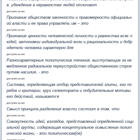
в, убеждение в неравенстве людей отличают
доступно за смс
Признание обществом законности и правомерности официальн
ой власти и ее права управлять им – это
доступно за смс
Признание ценности человеческой личности и равенства всех л
юдей, автономии индивидуальной воли и рациональности и добр
одетели человека характерно для
доступно за смс
Разнохарактерные политические течения, выступающие за не
медленное радикальное переустройство общественного строя
путем насилия, - это
доступно за смс
Система, определяющая отбор представителей элиты, его по
рядок и критерии, круг селектората и побудительные мотивы
его действий, называется
доступно за смс
Смысл принципа разделения власти состоит в том, что
доступно за смс
Совокупность идей, взглядов, представлений определенной соци
альной группы, содержащая концептуальное осмысление полит
ической жизни, - это политическая(ое)
доступно за смс