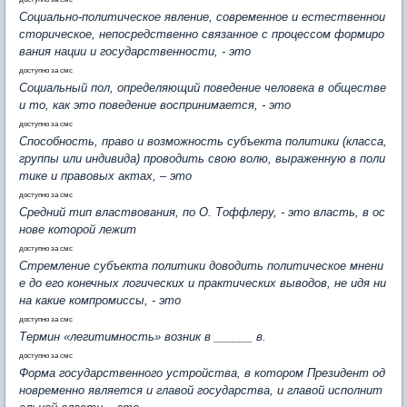
Социально-политическое явление, современное и естественнои
сторическое, непосредственно связанное с процессом формиро
вания нации и государственности, - это
доступно за смс
Социальный пол, определяющий поведение человека в обществе
и то, как это поведение воспринимается, - это
доступно за смс
Способность, право и возможность субъекта политики (класса,
группы или индивида) проводить свою волю, выраженную в поли
тике и правовых актах, – это
доступно за смс
Средний тип властвования, по О. Тоффлеру, - это власть, в ос
нове которой лежит
доступно за смс
Стремление субъекта политики доводить политическое мнени
е до его конечных логических и практических выводов, не идя ни
на какие компромиссы, - это
доступно за смс
Термин «легитимность» возник в ______ в.
доступно за смс
Форма государственного устройства, в котором Президент од
новременно является и главой государства, и главой исполнит