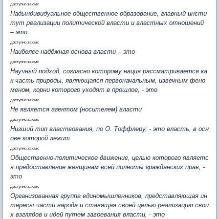
доступно за смс
Надындивидуальное общественное образование, главный инсти
тут реализации политической власти и властных отношений
– это
доступно за смс
Наиболее надёжная основа власти – это
доступно за смс
Научный подход, согласно которому нация рассматривается ка
к часть природы, являющаяся первоначальным, извечным фено
меном, корни которого уходят в прошлое, - это
доступно за смс
Не является агентом (носителем) власти
доступно за смс
Низший тип властвования, по О. Тоффлеру, - это власть, в осн
ове которой лежит
доступно за смс
Общественно-политическое движение, целью которого являетс
я предоставление женщинам всей полноты гражданских прав, -
это
доступно за смс
Организованная группа единомышленников, представляющая ин
тересы части народа и ставящая своей целью реализацию свои
х взглядов и идей путем завоевания власти, - это