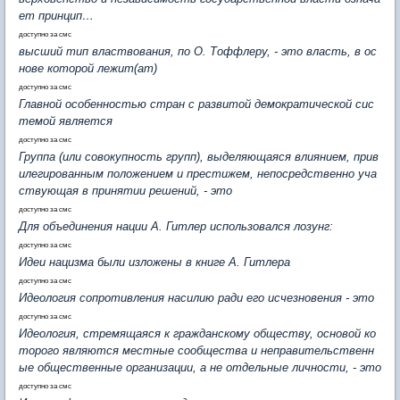
ет принцип…
доступно за смс
высший тип властвования, по О. Тоффлеру, - это власть, в ос
нове которой лежит(ат)
доступно за смс
Главной особенностью стран с развитой демократической сис
темой является
доступно за смс
Группа (или совокупность групп), выделяющаяся влиянием, прив
илегированным положением и престижем, непосредственно уча
ствующая в принятии решений, - это
доступно за смс
Для объединения нации А. Гитлер использовался лозунг:
доступно за смс
Идеи нацизма были изложены в книге А. Гитлера
доступно за смс
Идеология сопротивления насилию ради его исчезновения - это
доступно за смс
Идеология, стремящаяся к гражданскому обществу, основой ко
торого являются местные сообщества и неправительственн
ые общественные организации, а не отдельные личности, - это
доступно за смс