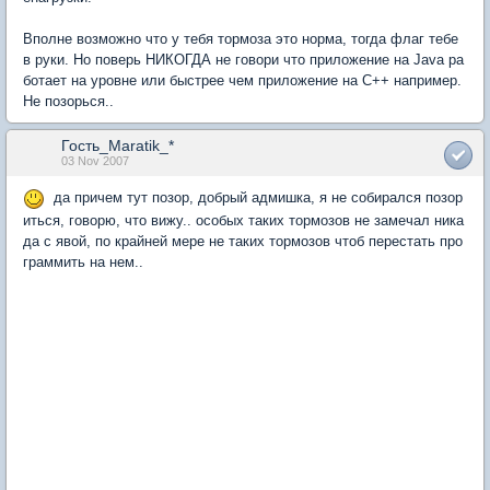
Вполне возможно что у тебя тормоза это норма, тогда флаг тебе
в руки. Но поверь НИКОГДА не говори что приложение на Java ра
ботает на уровне или быстрее чем приложение на С++ например.
Не позорься..
Гость_Maratik_*
03 Nov 2007
да причем тут позор, добрый адмишка, я не собирался позор
иться, говорю, что вижу.. особых таких тормозов не замечал ника
да с явой, по крайней мере не таких тормозов чтоб перестать про
граммить на нем..