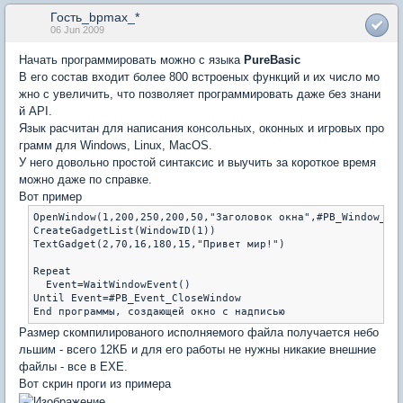
Гость_bpmax_*
06 Jun 2009
Начать программировать можно с языка
PureBasic
В его состав входит более 800 встроеных функций и их число мо
жно с увеличить, что позволяет программировать даже без знани
й API.
Язык расчитан для написания консольных, оконных и игровых про
грамм для Windows, Linux, MacOS.
У него довольно простой синтаксис и выучить за короткое время
можно даже по справке.
Вот пример
OpenWindow(1,200,250,200,50,"Заголовок окна",#PB_Window_Min
CreateGadgetList(WindowID(1))

TextGadget(2,70,16,180,15,"Привет мир!")

Repeat

  Event=WaitWindowEvent()

Until Event=#PB_Event_CloseWindow

End программы, создающей окно с надписью
Размер скомпилированого исполняемого файла получается небо
льшим - всего 12КБ и для его работы не нужны никакие внешние
файлы - все в EXE.
Вот скрин проги из примера