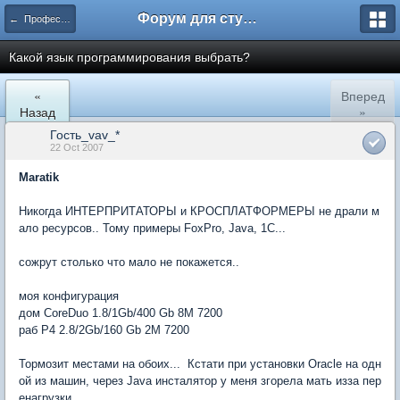
Форум для студента СГА
← Профессиональное общение
Какой язык программирования выбрать?
«
Вперед
Назад
»
Гость_vav_*
22 Oct 2007
Maratik
Никогда ИНТЕРПРИТАТОРЫ и КРОСПЛАТФОРМЕРЫ не драли м
ало ресурсов.. Тому примеры FoxPro, Java, 1C...
сожрут столько что мало не покажется..
моя конфигурация
дом CoreDuo 1.8/1Gb/400 Gb 8M 7200
раб P4 2.8/2Gb/160 Gb 2M 7200
Тормозит местами на обоих... Кстати при установки Oracle на одн
ой из машин, через Java инсталятор у меня згорела мать изза пер
енагрузки.