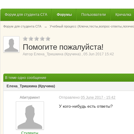
Форум для студента СГА
Форумы
Пользователи
Кричалка
Форум для студента СГА
→
Учебный процесс (Ключи,тесты,вопрос-ответы,логиче
Помогите пожалуйста!
Автор
Елена_Тришкина (Кручина)
,
05 Jun 2017 15:42
В теме одно сообщение
Елена_Тришкина (Кручина)
Абитуриент
Отправлено
05 June 2017 - 15:42
У кого-нибудь есть ответы?
Студенты