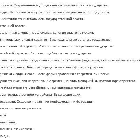
органов. Современные подходы к классификации органов государства.
уктура. Особенности современного механизма российского государства.
. Легитимность и легальность государственной власти.
ственной власти.
 роль и назначение. Проблемы разделения властей в России.
й и представительный характер. Законодательные органы в государстве.
 и подзаконный характер. Система исполнительных органов в государстве.
ретейский характер. Система судебных органов государства.
власти и органы государственной власти субъектов федерации, их компетенция, взаимосв
е и соотношение. Факторы, определяющие тип и форму государства.
признаки и виды. Особенности формы правления в современной России.
ущность и основные признаки. Современные виды монархий, их краткая характеристика.
государственного устройства. Виды унитарных государств.
рмы государственного устройства. Виды федерации.
федерации. Сходство и различие конфедерации и федерации.
енно-политических режимов.
ости.
вопорядка.
ошение и взаимосвязь.
 виды.