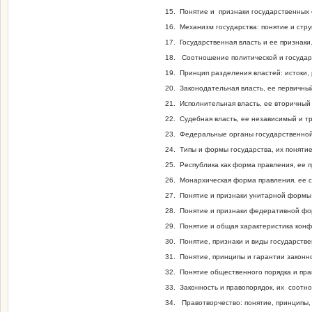
15. Понятие и признаки государственных 
16. Механизм государства: понятие и стр
17. Государственная власть и ее признаки
18. Соотношение политической и государ
19. Принцип разделения властей: истоки,
20. Законодательная власть, ее первичны
21. Исполнительная власть, ее вторичный
22. Судебная власть, ее независимый и т
23. Федеральные органы государственной 
24. Типы и формы государства, их поняти
25. Республика как форма правления, ее 
26. Монархическая форма правления, ее с
27. Понятие и признаки унитарной формы 
28. Понятие и признаки федеративной фо
29. Понятие и общая характеристика кон
30. Понятие, признаки и виды государств
31. Понятие, принципы и гарантии законн
32. Понятие общественного порядка и пра
33. Законность и правопорядок, их соотн
34. Правотворчество: понятие, принципы,