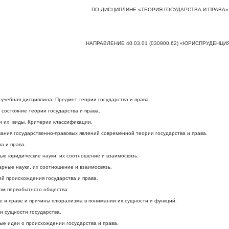
ПО ДИСЦИПЛИНЕ «ТЕОРИЯ ГОСУДАРСТВА И ПРАВА»
НАПРАВЛЕНИЕ 40.03.01 (030900.62) «ЮРИСПРУДЕНЦИ
и учебная дисциплина. Предмет теории государства и права.
состояние теории государства и права.
и их виды. Критерии классификации.
ания государственно-правовых явлений современной теории государства и права.
а и права.
вые юридические науки, их соотношение и взаимосвязь.
арные науки, их соотношение и взаимосвязь.
й происхождения государства и права.
рм первобытного общества.
е и праве и причины плюрализма в понимании их сущности и функций.
и сущности государства.
ые идеи о происхождении государства и права.