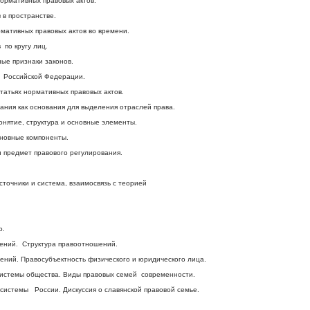
нормативных правовых актов.
 в пространстве.
мативных правовых актов во времени.
 по кругу лиц.
ые признаки законов.
в Российской Федерации.
татьях нормативных правовых актов.
ания как основания для выделения отраслей права.
онятие, структура и основные элементы.
сновные компоненты.
и предмет правового регулирования.
сточники и система, взаимосвязь с теорией
о.
шений. Структура правоотношений.
ений. Правосубъектность физического и юридического лица.
системы общества. Виды правовых семей современности.
системы России. Дискуссия о славянской правовой семье.