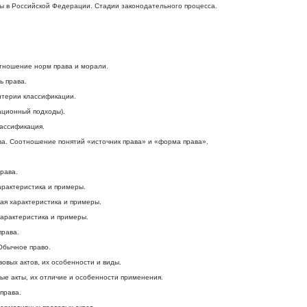
ы в Российской Федерации. Стадии законодательного процесса.
тношение норм права и морали.
ь права.
ритерии классификации.
ационный подходы).
лассификация.
ва. Соотношение понятий «источник права» и «форма права».
рава.
арактеристика и примеры.
кая характеристика и примеры.
характеристика и примеры.
права.
 Обычное право.
овых актов, их особенности и виды.
е акты, их отличие и особенности применения.
права.