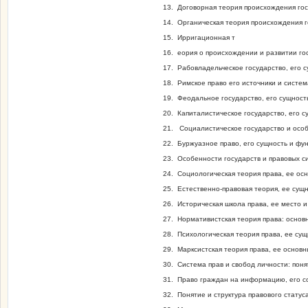
13. Договорная теория происхождения гос
14. Органическая теория происхождения г
15. Ирригационная т
16. еория о происхождении и развитии го
17. Рабовладельческое государство, его с
18. Римское право его источники и систем
19. Феодальное государство, его сущност
20. Капиталистическое государство, его с
21. Социалистическое государство и осо
22. Буржуазное право, его сущность и фун
23. Особенности государств и правовых с
24. Социологическая теория права, ее ос
25. Естественно-правовая теория, ее сущ
26. Историческая школа права, ее место и
27. Нормативистская теория права: основ
28. Психологическая теория права, ее су
29. Марксистская теория права, ее основн
30. Система прав и свобод личности: поня
31. Право граждан на информацию, его 
32. Понятие и структура правового статус