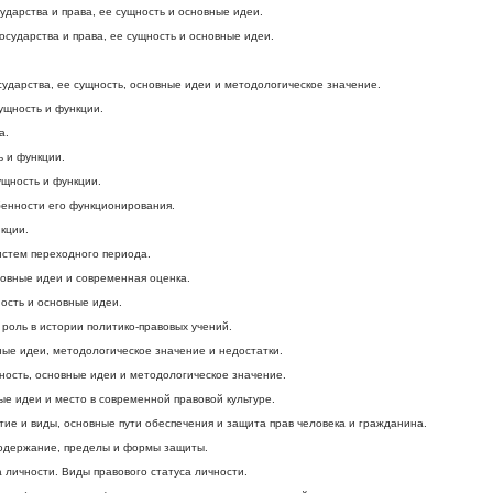
ударства и права, ее сущность и основные идеи.
осударства и права, ее сущность и основные идеи.
сударства, ее сущность, основные идеи и методологическое значение.
ущность и функции.
а.
ь и функции.
ущность и функции.
бенности его функционирования.
кции.
истем переходного периода.
новные идеи и современная оценка.
ность и основные идеи.
 роль в истории политико-правовых учений.
ные идеи, методологическое значение и недостатки.
щность, основные идеи и методологическое значение.
ые идеи и место в современной правовой культуре.
тие и виды, основные пути обеспечения и защита прав человека и гражданина.
содержание, пределы и формы защиты.
а личности. Виды правового статуса личности.