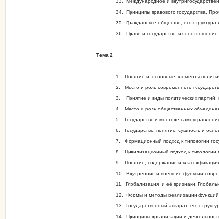
33. Международное и внутригосударственн
34. Принципы правового государства. Про
35. Гражданское общество, его структура
36. Право и государство, их соотношение 
Тема 2
1. Понятие и основные элементы политич
2. Место и роль современного государств
3. Понятие и виды политических партий, 
4. Место и роль общественных объединен
5. Государство и местное самоуправлени
6. Государство: понятие, сущность и осно
7. Формационный подход к типологии госу
8. Цивилизационный подход к типологии г
9. Понятие, содержание и классификация 
10. Внутренние и внешние функции совре
11. Глобализация и её признаки. Глобал
12. Формы и методы реализации функций 
13. Государственный аппарат, его структу
14. Принципы организации и деятельности