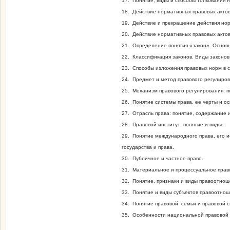
17. Понятие, виды и способы толкования 
18. Действие нормативных правовых актов
19. Действие и прекращение действия нор
20. Действие нормативных правовых актов
21. Определение понятия «закон». Основн
22. Классификация законов. Виды законо
23. Способы изложения правовых норм в с
24. Предмет и метод правового регулиров
25. Механизм правового регулирования: п
26. Понятие системы права, ее черты и о
27. Отрасль права: понятие, содержание 
28. Правовой институт: понятие и виды.
29. Понятие международного права, его и
государства и права.
30. Публичное и частное право.
31. Материальное и процессуальное прав
32. Понятие, признаки и виды правоотно
33. Понятие и виды субъектов правоотнош
34. Понятие правовой семьи и правовой 
35. Особенности национальной правовой 