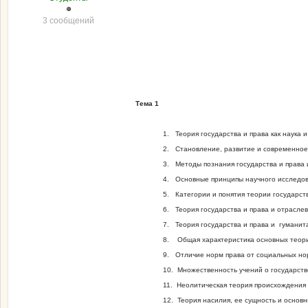
3 сообщений
Тема 1
1. Теория государства и права как наука 
2. Становление, развитие и современное 
3. Методы познания государства и права 
4. Основные принципы научного исследов
5. Категории и понятия теории государств
6. Теория государства и права и отрасле
7. Теория государства и права и гуманит
8. Общая характеристика основных теори
9. Отличие норм права от социальных но
10. Множественность учений о государств
11. Неолитическая теория происхождения 
12. Теория насилия, ее сущность и основн