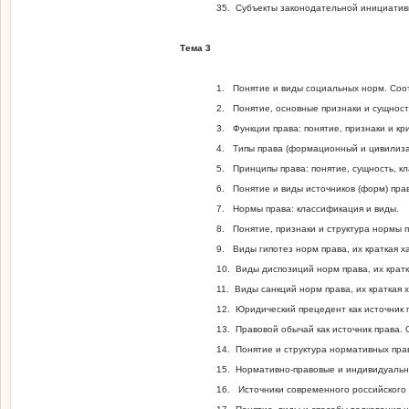
35. Субъекты законодательной инициатив
Тема 3
1. Понятие и виды социальных норм. Соо
2. Понятие, основные признаки и сущност
3. Функции права: понятие, признаки и к
4. Типы права (формационный и цивилиз
5. Принципы права: понятие, сущность, к
6. Понятие и виды источников (форм) пра
7. Нормы права: классификация и виды.
8. Понятие, признаки и структура нормы п
9. Виды гипотез норм права, их краткая х
10. Виды диспозиций норм права, их крат
11. Виды санкций норм права, их краткая 
12. Юридический прецедент как источник 
13. Правовой обычай как источник права.
14. Понятие и структура нормативных прав
15. Нормативно-правовые и индивидуальны
16. Источники современного российского 