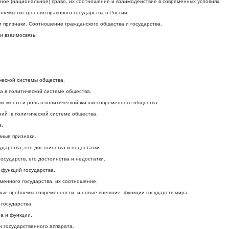
ое (национальное) право, их соотношение и взаимодействие в современных условиях.
блемы построения правового государства в России.
 и признаки. Соотношение гражданского общества и государства.
и взаимосвязь.
еской системы общества.
а в политической системе общества.
их место и роль в политической жизни современного общества.
ий в политической системе общества.
е.
вные признаки.
дарства, его достоинства и недостатки.
осударств, его достоинства и недостатки.
функций государства.
менного государства, их соотношение.
ьные проблемы современности и новые внешние функции государств мира.
государства.
ра и функции.
 государственного аппарата.