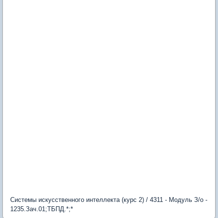
Системы искусственного интеллекта (курс 2) / 4311 - Модуль З/о -
1235.Зач.01;ТБПД.*;*