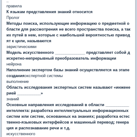
_
правила
К языкам представления знаний относится
Пролог
Методы поиска, использую­щие информацию о предметной о
бласти для рассмотрения не всего пространства поиска, а так
их путей в нем, которые с наи­большей вероятностью привод
ят к цели, называются
эвристическими
Модель искусственного ______________ представляет со­бой д
искретно-непрерывный преобразователь информации
нейрона
Наполнение экспертом базы знаний осуществляется на этапе
создания
экспертной системы
выполнение
Область исследования экспертных систем называют «инжене
рией ___________»
знаний
Основные направления исследований в области ___________
интеллекта: разработка интеллектуальных информационных
систем или систем, основанных на знаниях; разработка естес
твенно-языковых интерфейсов и машинный перевод; генера
ция и распознавание речи и т.д.
искусственного