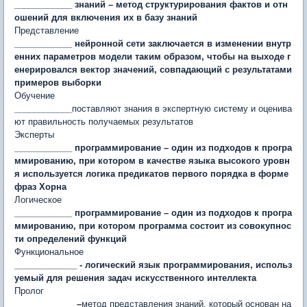
____________ знаний – метод структурирования фактов и отн
ошений для включения их в базу знаний
Представление
____________ нейронной сети заключается в изменении внутр
енних параметров модели таким образом, чтобы на выходе г
енерировался век­тор значений, совпадающий с результатами
примеров выборки
Обучение
____________
поставляют знания в экспертную систему и оценива
ют правиль­ность получаемых результатов
Эксперты
____________ программирование – один из подходов к програ
ммированию, при котором в качестве языка высокого уровн
я используется логика предикатов первого порядка в форме
фраз Хорна
Логическое
____________ программирование – один из подходов к програ
ммированию, при котором программа состоит из совокупнос
ти определений функций
Функциональное
_____________ - логический язык программирования, использ
уемый для решения задач искусственного интеллекта
Пролог
_____________–
метод представления знаний, который основан на