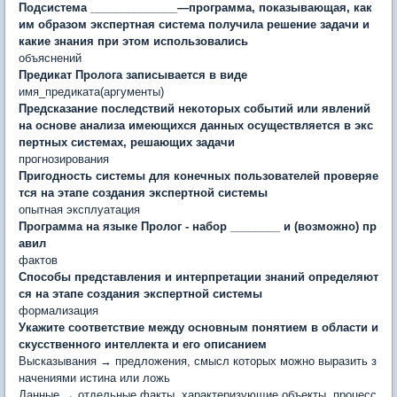
Подсистема ______________
—
программа, показывающая, как
им образом экспертная система получила решение задачи и
какие знания при этом использовались
объяснений
Предикат Пролога записывается в виде
имя_предиката(аргументы)
Предсказание последствий некоторых со­бытий или явлений
на основе анализа имеющихся данных осуществляется в экс
пертных системах, решающих задачи
прогнозирования
Пригодность системы для конечных пользователей проверяе
тся на этапе создания экспертной системы
опытная эксплуатация
Программа на языке Пролог - набор ________ и (возможно) пр
авил
фактов
Способы представления и интерпретации знаний определяют
ся на этапе создания экспертной системы
формализация
Укажите соответствие между основным понятием в области и
скусственного интеллекта и его описанием
Высказывания → предложения, смысл которых можно выразить з
начениями истина или ложь
Данные → отдельные факты, характеризующие объекты, процесс