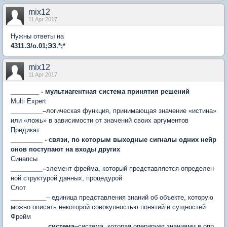
mix12
11 Apr 2017
Нужны ответы на
4311.З/о.01;ЭЗ.*;*
mix12
11 Apr 2017
________ - мультиагентная система принятия решений
Multi Expert
_________–
логическая функция, принимающая значение «истина»
или «ложь» в зависимости от значений своих аргументов
Предикат
_________ - связи, по которым выходные сигналы одних нейр
онов поступают на входы других
Синапсы
_________–
элемент фрейма, который представляется определен
ной структурой данных, процедурой
Слот
__________
– единица представления знаний об объекте, которую
можно описать некоторой совокупностью понятий и сущностей
Фрейм
__________ система–
система, которая оперирует знаниями в опр