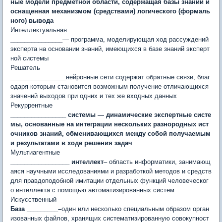
ные модели предметной области, содержащая базы знаний и
оснащенная механизмом (средствами) логического (формаль
ного) вывода
Интеллектуальная
_______________
— программа, моделирующая ход рассуждений
эксперта на основании знаний, имеющихся в базе знаний эксперт
ной системы
Решатель
________________
нейронные сети содержат обратные связи, благ
одаря которым становится возможным получение отличающихся
зна­чений выходов при одних и тех же входных данных
Рекуррентные
________________ системы — динамические экспертные систе
мы, основан­ные на интеграции нескольких разнородных ист
очников знаний, обменивающихся между собой получаемым
и резуль­татами в ходе решения задач
Мультиагентные
_________________ интеллект
– область информатики, занимающ
аяся научными исследованиями и разработкой методов и средств
для правдоподобной имитации отдельных функций человеческог
о интеллекта с помощью автоматизированных систем
Искусственный
База _________–
один или несколько специальным образом орган
изованных файлов, хранящих систематизированную совокупност