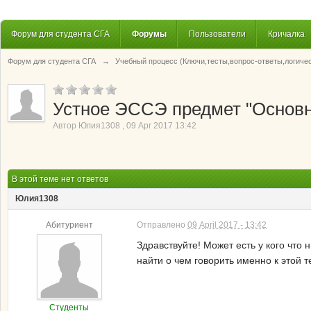
Форум для студента СГА
Форумы
Пользователи
Кричалка
Форум для студента СГА
→
Учебный процесс (Ключи,тесты,вопрос-ответы,логиче
Устное ЭССЭ предмет "Основн
Автор
Юлия1308
,
09 Apr 2017 13:42
В этой теме нет ответов
Юлия1308
Абитуриент
Отправлено
09 April 2017 - 13:42
Здравствуйте! Может есть у кого что
найти о чем говорить именно к этой т
Студенты