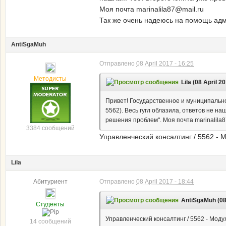
Моя почта marinalila87@mail.ru
Так же очень надеюсь на помощь адм
AntiSgaMuh
Отправлено
08 April 2017 - 16:25
Методисты
Lila (08 April 2
Привет! Государственное и муниципально
5562). Весь гугл облазила, ответов не н
решения проблем". Моя почта marinalila
3384 сообщений
Управленческий консалтинг / 5562 - М
Lila
Абитуриент
Отправлено
08 April 2017 - 18:44
AntiSgaMuh (08 
Студенты
Управленческий консалтинг / 5562 - Модул
14 сообщений