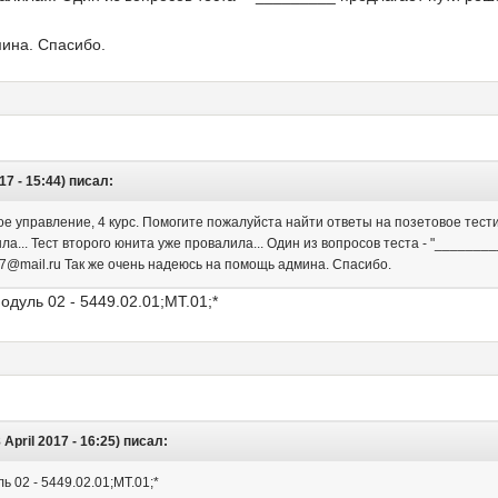
ина. Спасибо.
017 - 15:44) писал:
е управление, 4 курс. Помогите пожалуйста найти ответы на позетовое тест
ашла... Тест второго юнита уже провалила... Один из вопросов теста - "_____
87@mail.ru Так же очень надеюсь на помощь админа. Спасибо.
одуль 02 - 5449.02.01;МТ.01;*
April 2017 - 16:25) писал:
ь 02 - 5449.02.01;МТ.01;*