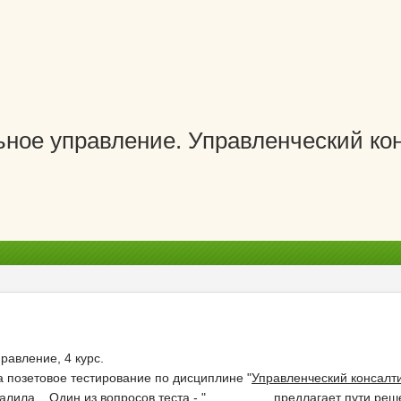
ное управление. Управленческий ко
равление, 4 курс.
а позетовое тестирование по дисциплине "
Управленческий консалт
валила... Один из вопросов теста - "_________ предлагает пути р