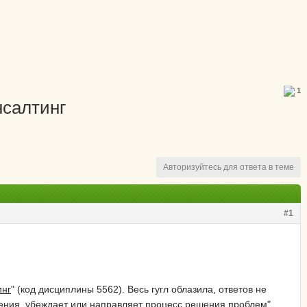
1
нсалтинг
Авторизуйтесь для ответа в теме
#1
инг
" (код дисциплины 5562). Весь гугл облазила, ответов не
ешения, убеждает или направляет процесс решения проблем".