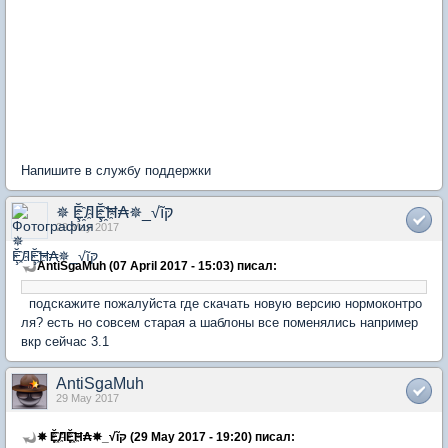
Напишите в службу поддержки
✵ Ḝ҈ЛḜ҈Ħ₳✵_√ĩקּ
29 May 2017
AntiSgaMuh (07 April 2017 - 15:03) писал:
подскажите пожалуйста где скачать новую версию нормоконтро
ля? есть но совсем старая а шаблоны все поменялись например
вкр сейчас 3.1
AntiSgaMuh
29 May 2017
✵ Ḝ҈ЛḜ҈Ħ₳✵_√ĩקּ (29 May 2017 - 19:20) писал: