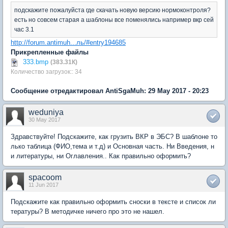
подскажите пожалуйста где скачать новую версию нормоконтроля?
есть но совсем старая а шаблоны все поменялись например вкр сей
час 3.1
http://forum.antimuh...ль/#entry194685
Прикрепленные файлы
333.bmp
(383.31К)
Количество загрузок:: 34
Сообщение отредактировал AntiSgaMuh: 29 May 2017 - 20:23
weduniya
30 May 2017
Здравствуйте! Подскажите, как грузить ВКР в ЭБС? В шаблоне то
лько таблица (ФИО,тема и т.д) и Основная часть. Ни Введения, н
и литературы, ни Оглавления.. Как правильно оформить?
spacoom
11 Jun 2017
Подскажите как правильно оформить сноски в тексте и список ли
тературы? В методичке ничего про это не нашел.