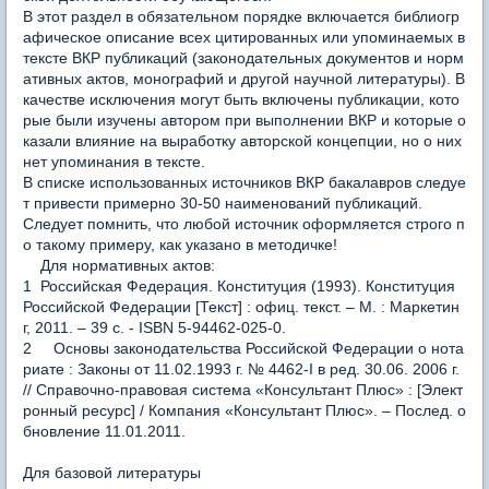
В этот раздел в обязательном порядке включается библиогр
афическое описание всех цитированных или упоминаемых в
тексте ВКР публикаций (законодательных документов и норм
ативных актов, монографий и другой научной литературы). В
качестве исключения могут быть включены публикации, кото
рые были изучены автором при выполнении ВКР и которые о
казали влияние на выработку авторской концепции, но о них
нет упоминания в тексте.
В списке использованных источников ВКР бакалавров следуе
т привести примерно 30-50 наименований публикаций.
Следует помнить, что любой источник оформляется строго п
о такому примеру, как указано в методичке!
Для нормативных актов:
1 Российская Федерация. Конституция (1993). Конституция
Российской Федерации [Текст] : офиц. текст. – М. : Маркетин
г, 2011. – 39 с. - ISBN 5-94462-025-0.
2 Основы законодательства Российской Федерации о нота
риате : Законы от 11.02.1993 г. № 4462-I в ред. 30.06. 2006 г.
// Справочно-правовая система «Консультант Плюс» : [Элект
ронный ресурс] / Компания «Консультант Плюс». – Послед. о
бновление 11.01.2011.
Для базовой литературы