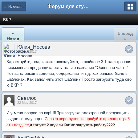
Форум для студента СГА
← Нужна помощь
ВКР
«
Вперед
Назад
»
Юлия_Носова
16 May 2017
Здраствуйте, подскажите пожалуйста, в шаблоне 3.1 электронная
письменная предзащита есть только название "Основная часть".
Нет заголовков введение, содержание и т.д. как раньше было в
шаблонах. Как заполнять этот шаблон? Просто загрузить туда сво
ю ВКР ?
Светлос
22 May 2017
И у меня вопрос по вкр!!!!!При загрузке электронной предзащиты
выдает следующее
Сервер перегружен, попробуйте приложить раб
оты позднее,
и так уже 2 недели.Как же загрузить работу????