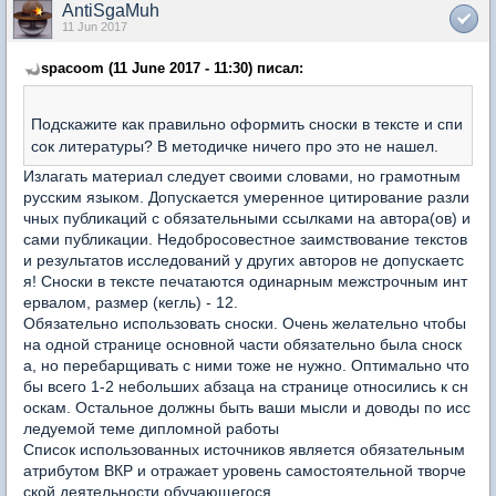
AntiSgaMuh
11 Jun 2017
spacoom (11 June 2017 - 11:30) писал:
Подскажите как правильно оформить сноски в тексте и спи
сок литературы? В методичке ничего про это не нашел.
Излагать материал следует своими словами, но грамотным
русским языком. Допускается умеренное цитирование разли
чных публикаций с обязательными ссылками на автора(ов) и
сами публикации. Недобросовестное заимствование текстов
и результатов исследований у других авторов не допускаетс
я! Сноски в тексте печатаются одинарным межстрочным инт
ервалом, размер (кегль) - 12.
Обязательно использовать сноски. Очень желательно чтобы
на одной странице основной части обязательно была сноск
а, но перебарщивать с ними тоже не нужно. Оптимально что
бы всего 1-2 небольших абзаца на странице относились к сн
оскам. Остальное должны быть ваши мысли и доводы по исс
ледуемой теме дипломной работы
Список использованных источников является обязательным
атрибутом ВКР и отражает уровень самостоятельной творче
ской деятельности обучающегося.