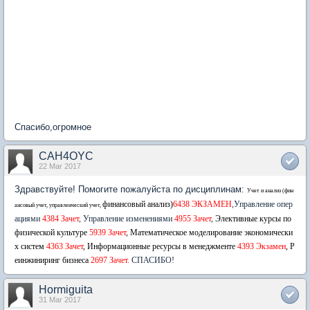
Спасибо,огромное
CAH4OYC
22 Mar 2017
Здравствуйте! Помогите пожалуйста по дисциплинам:
Учет и анализ (фин
финансовый анализ)
6438 ЭКЗАМЕН
,
Управление опер
ансовый учет, управленческий учет,
ациями
4384 Зачет
, Управление изменениями
4955 Зачет
,
Элективные курсы по
физической культуре
5939 Зачет
,
Математическое моделирование экономически
х систем
4363 Зачет
,
Информационные ресурсы в менеджменте
4393 Экзамен
,
Р
еинжиниринг бизнеса
2697 Зачет.
СПАСИБО!
Hormiguita
31 Mar 2017