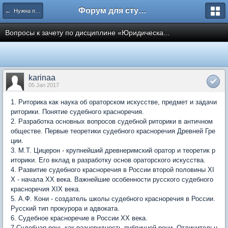
Форум для студента СГА
← Нужна помощь
Вопросы к зачету по дисциплине «Юридическа...
karinaa
05 Jan 2017
1. Риторика как наука об ораторском искусстве, предмет и задачи
риторики. Понятие судебного красноречия.
2. Разработка основных вопросов судебной риторики в античном
обществе. Первые теоретики судебного красноречия Древней Гре
ции.
3. М.Т. Цицерон - крупнейший древнеримский оратор и теоретик р
иторики. Его вклад в разработку основ ораторского искусства.
4. Развитие судебного красноречия в России второй половины XI
X - начала XX века. Важнейшие особенности русского судебного
красноречия XIX века.
5. А.Ф. Кони - создатель школы судебного красноречия в России.
Русский тип прокурора и адвоката.
6. Судебное красноречие в России XX века.
7.Судебная речь как разновидность публичной речи. Отличительн