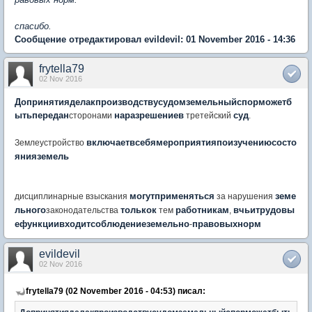
спасибо.
Сообщение отредактировал evildevil: 01 November 2016 - 14:36
frytella79
02 Nov 2016
До
принятия
дела
к
производству
судом
земельный
спор
может
б
ыть
передан
на
разрешение
в
суд
сторонами
третейский
.
включает
в
себя
мероприятия
по
изучению
состо
Землеустройство
яния
земель
могут
применяться
земе
дисциплинарные взыскания
за нарушения
льного
только
к
работникам
в
чьи
трудовы
законодательства
тем
,
е
функции
входит
соблюдение
земельно
правовых
норм
-
evildevil
02 Nov 2016
frytella79 (02 November 2016 - 04:53) писал: