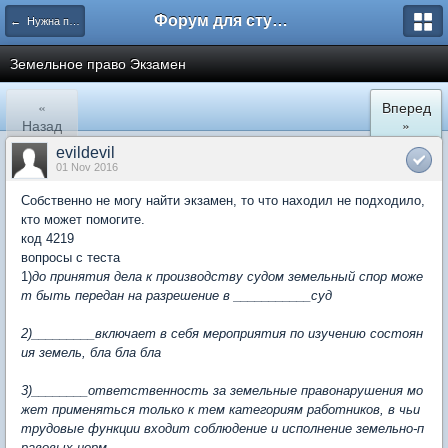
Форум для студента СГА
← Нужна помощь
Земельное право Экзамен
«
Вперед
Назад
»
evildevil
01 Nov 2016
Собственно не могу найти экзамен, то что находил не подходило,
кто может помогите.
код 4219
вопросы с теста
1)
до принятия дела к производству судом земельный спор може
т быть передан на разрешение в ___________суд
2)_________включает в себя мероприятия по изучению состоян
ия земель, бла бла бла
3)________ответственность за земельные правонарушения мо
жет применяться только к тем категориям работников, в чьи
трудовые функции входит соблюдение и исполнение земельно-п
равовых норм.