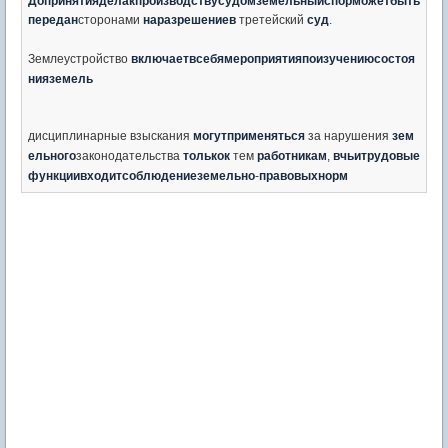
До
принятия
дела
к
производству
судом
земельный
спор
может
быть
передан
сторонами
на
разрешение
в
третейский
суд
.
Землеустройство
включает
в
себя
мероприятия
по
изучению
состоя
ния
земель
дисциплинарные взыскания
могут
применяться
за нарушения
зем
ельного
законодательства
только
к
тем
работникам
,
в
чьи
трудовые
функции
входит
соблюдение
земельно
-
правовых
норм