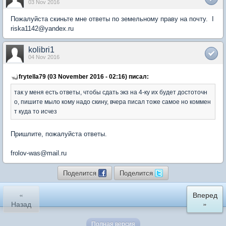
03 Nov 2016
Пожалуйста скиньте мне ответы по земельному праву на почту. I
riska1142@yandex.ru
kolibri1
04 Nov 2016
frytella79 (03 November 2016 - 02:16) писал:
так у меня есть ответы, чтобы сдать экз на 4-ку их будет достоточн
о, пишите мыло кому надо скину, вчера писал тоже самое но коммен
т куда то исчез
Пришлите, пожалуйста ответы.
frolov-was@mail.ru
Поделится
Поделится
«
Вперед
Назад
»
Полная версия