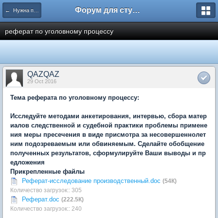
Форум для студента СГА
← Нужна помощь
реферат по уголовному процессу
QAZQAZ
29 Oct 2016
Тема реферата по уголовному процессу:
Исследуйте методами анкетирования, интервью, сбора матер
иалов следственной и судебной практики проблемы примене
ния меры пресечения в виде присмотра за несовершеннолет
ним подозреваемым или обвиняемым. Сделайте обобщение
полученных результатов, сформулируйте Ваши выводы и пр
едложения
Прикрепленные файлы
Реферат-исследование производственный.doc
(54К)
Количество загрузок:: 305
Реферат.doc
(222.5К)
Количество загрузок:: 240