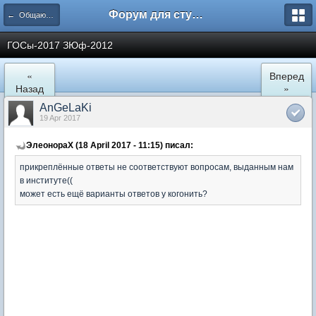
Форум для студента СГА
← Общаются юристы
ГОСы-2017 ЗЮф-2012
«
Вперед
Назад
»
AnGeLaKi
19 Apr 2017
ЭлеонораХ (18 April 2017 - 11:15) писал:
прикреплённые ответы не соответствуют вопросам, выданным нам
в институте((
может есть ещё варианты ответов у когонить?