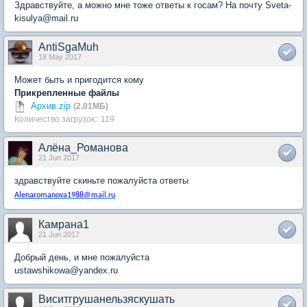
Здравствуйте, а можно мне тоже ответы к госам? На почту Sveta-
kisulya@mail.ru
AntiSgaMuh
18 May 2017
Может быть и пригодится кому
Прикрепленные файлы
Архив.zip
(2.01МБ)
Количество загрузок:: 119
Алёна_Романова
21 Jun 2017
здравствуйте скиньте пожалуйста ответы
Alenaromanova
1988@
mail
.
ru
Камрана1
21 Jun 2017
Добрый день, и мне пожалуйста
ustawshikowa@yandex.ru
Виситгрушанельзяскушать