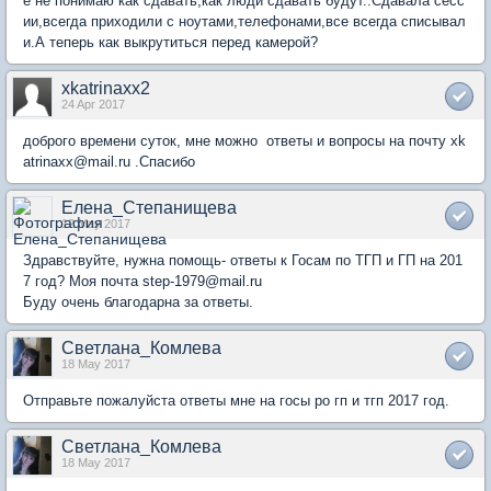
е не понимаю как сдавать,как люди сдавать будут..Сдавала сесс
ии,всегда приходили с ноутами,телефонами,все всегда списывал
и.А теперь как выкрутиться перед камерой?
xkatrinaxx2
24 Apr 2017
доброго времени суток, мне можно ответы и вопросы на почту xk
atrinaxx@mail.ru .Спасибо
Елена_Степанищева
12 May 2017
Здравствуйте, нужна помощь- ответы к Госам по ТГП и ГП на 201
7 год? Моя почта step-1979@mail.ru
Буду очень благодарна за ответы.
Светлана_Комлева
18 May 2017
Отправьте пожалуйста ответы мне на госы ро гп и тгп 2017 год.
Светлана_Комлева
18 May 2017