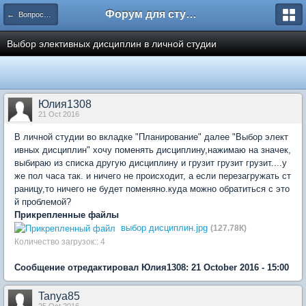
Форум для студента СГА
← Вопросы и ответы
Выбор элективных дисциплин в личной студии
Юлия1308
21 Oct 2016
В личной студии во вкладке "Планирование" далее "Выбор элект
ивных дисциплин" хочу поменять дисциплину,нажимаю на значек,
выбираю из списка другую дисциплину и грузит грузит грузит....у
же пол часа так. и ничего не происходит, а если перезагружать ст
раницу,то ничего не будет поменяно.куда можно обратиться с это
й проблемой?
Прикрепленные файлы
выбор дисциплин.jpg
(127.78К)
Количество загрузок:: 4
Сообщение отредактировал Юлия1308: 21 October 2016 - 15:00
Tanya85