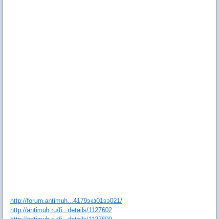
http://forum.antimuh...4179экз01ээ021/
http://antimuh.ru/fi...details/1127602