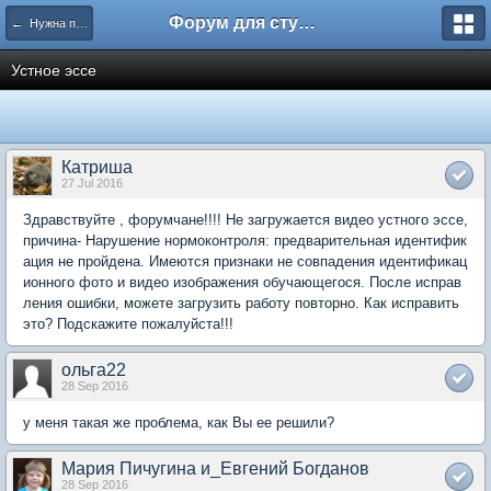
Форум для студента СГА
← Нужна помощь
Устное эссе
Катриша
27 Jul 2016
Здравствуйте , форумчане!!!! Не загружается видео устного эссе,
причина- Нарушение нормоконтроля: предварительная идентифик
ация не пройдена. Имеются признаки не совпадения идентификац
ионного фото и видео изображения обучающегося. После исправ
ления ошибки, можете загрузить работу повторно. Как исправить
это? Подскажите пожалуйста!!!
ольга22
28 Sep 2016
у меня такая же проблема, как Вы ее решили?
Мария Пичугина и_Евгений Богданов
28 Sep 2016