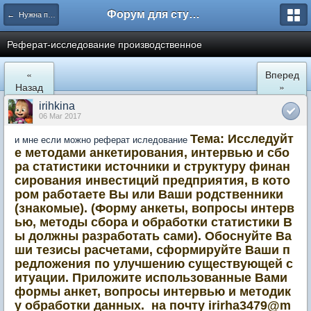
Форум для студента СГА
← Нужна помощь
Реферат-исследование производственное
«
Вперед
Назад
»
irihkina
06 Mar 2017
Тема: Исследуйт
и мне если можно реферат иследование
е методами анкетирования, интервью и сбо
ра статистики источники и структуру финан
сирования инвестиций предприятия, в кото
ром работаете Вы или Ваши родственники
(знакомые). (Форму анкеты, вопросы интерв
ью, методы сбора и обработки статистики В
ы должны разработать сами). Обоснуйте Ва
ши тезисы расчетами, сформируйте Ваши п
редложения по улучшению существующей с
итуации. Приложите использованные Вами
формы анкет, вопросы интервью и методик
у обработки данных. на почту
irirha3479@m