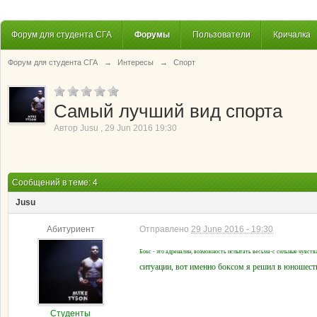
Форум для студента СГА
Форумы
Пользователи
Кричалка
Форум для студента СГА
→
Интересы
→
Спорт
Самый лучший вид спорта
Автор
Jusu
,
29 Jun 2016 19:30
Сообщений в теме: 4
Jusu
Абитуриент
Отправлено
29 June 2016 - 19:30
Бокс - это адреналин, возможность испытать весьма-с сильные чувств
ситуации, вот именно боксом я решил в юношеств
Студенты