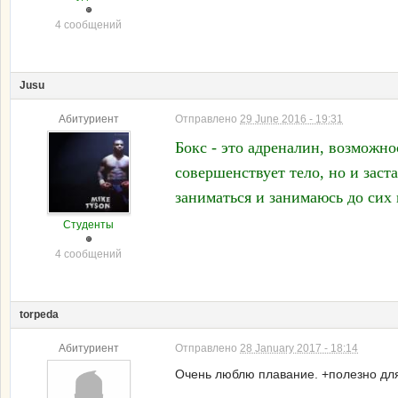
4 сообщений
Jusu
Абитуриент
Отправлено
29 June 2016 - 19:31
Бокс - это адреналин, возможн
совершенствует тело, но и зас
заниматься и занимаюсь до сих 
Студенты
4 сообщений
torpeda
Абитуриент
Отправлено
28 January 2017 - 18:14
Очень люблю плавание. +полезно для