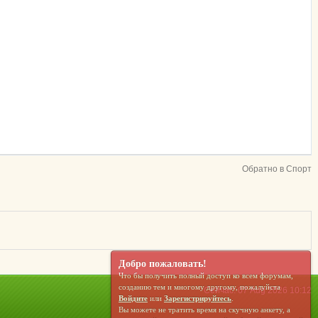
Обратно в Спорт
Добро пожаловать!
Что бы получить полный доступ ко всем форумам,
созданию тем и многому другому, пожалуйста
Сейчас: 07 Aug 2026 10:12
Войдите
или
Зарегистрируйтесь
.
Вы можете не тратить время на скучную анкету, а