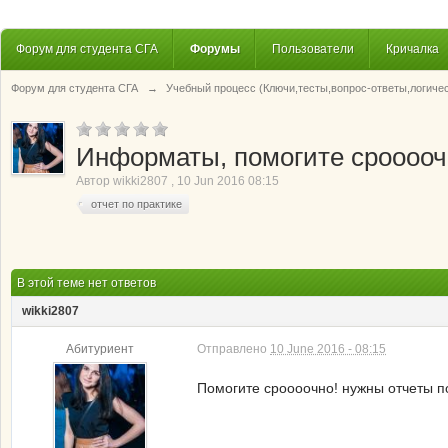
Форум для студента СГА
Форумы
Пользователи
Кричалка
Форум для студента СГА
→
Учебный процесс (Ключи,тесты,вопрос-ответы,логиче
Информаты, помогите сроооочн
Автор
wikki2807
,
10 Jun 2016 08:15
отчет по практике
В этой теме нет ответов
wikki2807
Абитуриент
Отправлено
10 June 2016 - 08:15
Помогите сроооочно! нужны отчеты п