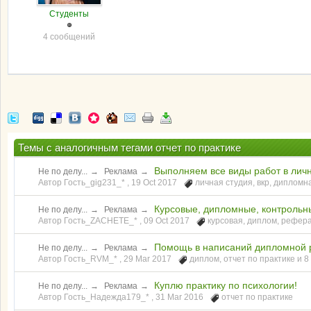
Студенты
4 сообщений
Темы с аналогичным тегами отчет по практике
Выполняем все виды работ в ли
Не по делу...
→
Реклама
→
Автор Гость_gig231_* ,
19 Oct 2017
личная студия
,
вкр
,
дипломн
Курсовые, дипломные, контрольн
Не по делу...
→
Реклама
→
Автор Гость_ZACHETE_* ,
09 Oct 2017
курсовая
,
диплом
,
рефер
Помощь в написаний дипломной ра
Не по делу...
→
Реклама
→
Автор Гость_RVM_* ,
29 Mar 2017
диплом
,
отчет по практике
и 8
Куплю практику по психологии!
Не по делу...
→
Реклама
→
Автор Гость_Надежда179_* ,
31 Mar 2016
отчет по практике