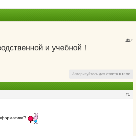
0
одственной и учебной !
Авторизуйтесь для ответа в теме
#1
информатика"!