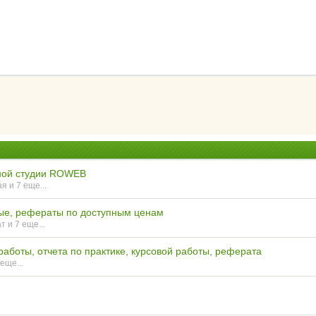
чной студии ROWEB
ая
и 7 еще...
ые, рефераты по доступным ценам
ат
и 7 еще...
боты, отчета по практике, курсовой работы, реферата
 еще...