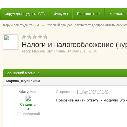
Форум для студента СГА
Форумы
Пользователи
Кричалка
Форум для студента СГА
→
Учебный процесс (Ключи,тесты,вопрос-ответы,логиче
Налоги и налогообложение (кур
Автор
Марина_Шупилкина
,
14 May 2016 20:30
Сообщений в теме: 2
Марина_Шупилкина
Абитуриент
Отправлено
14 May 2016 - 20:30
Помогите найти ответы к модулю З/о -
Студенты
19 сообщений