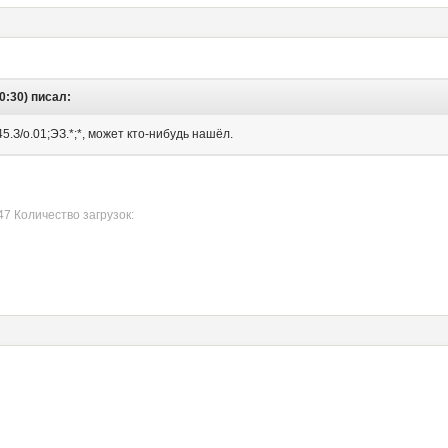
0:30) писал:
5.З/о.01;ЭЗ.*;*, может кто-нибудь нашёл.
47 Количество загрузок: