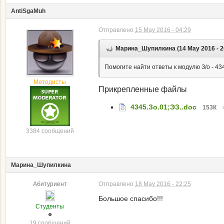
AntiSgaMuh
Отправлено
15 May 2016 - 04:29
Марина_Шупилкина (14 May 2016 - 2
Помогите найти ответы к модулю З/о - 434
Методисты
Прикрепленные файлы
4345.Зо.01;ЭЗ..doc
153К
3384 сообщений
Марина_Шупилкина
Абитуриент
Отправлено
18 May 2016 - 22:25
Большое спасибо!!!
Студенты
19 сообщений