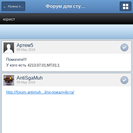
Форум для студента СГА
← Нужна помощь
юрист
Артем5
08 May 2016
Помогите!!!
У кого есть
4213.07.01;МТ.01;1
AntiSgaMuh
09 May 2016
http://forum.antimuh...йти-пожалуйста/