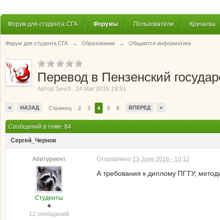
Форум для студента СГА
Форумы
Пользователи
Кричалка
Форум для студента СГА
→
Образование
→
Общаются информатики
Перевод в Пензенский государ
Автор
SeviX
,
24 Mar 2016 19:51
«
НАЗАД
ВПЕРЕД
»
Страниц
2
3
4
5
6
Сообщений в теме: 84
Сергей_Чернов
Абитуриент
Отправлено
13 June 2016 - 10:12
А требования к диплому ПГТУ, методи
Студенты
12 сообщений