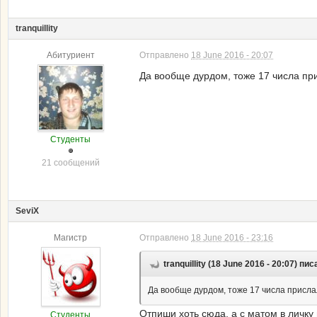
tranquillity
Абитуриент
Отправлено
18 June 2016 - 20:07
Да вообще дурдом, тоже 17 числа при
Студенты
21 сообщений
SeviX
Магистр
Отправлено
18 June 2016 - 23:16
tranquillity (18 June 2016 - 20:07) пис
Да вообще дурдом, тоже 17 числа прислал
Отпиши хоть сюда, а с матом в личку 
Студенты