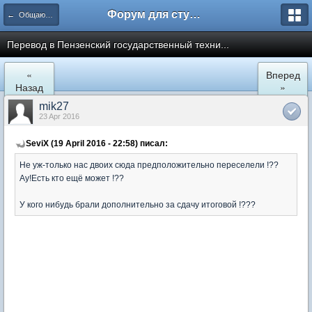
Форум для студента СГА
← Общаются информатики
Перевод в Пензенский государственный техни...
«
Вперед
Назад
»
mik27
23 Apr 2016
SeviX (19 April 2016 - 22:58) писал:
Не уж-только нас двоих сюда предположительно переселели !??
Ау!Есть кто ещё может !??
У кого нибудь брали дополнительно за сдачу итоговой !???