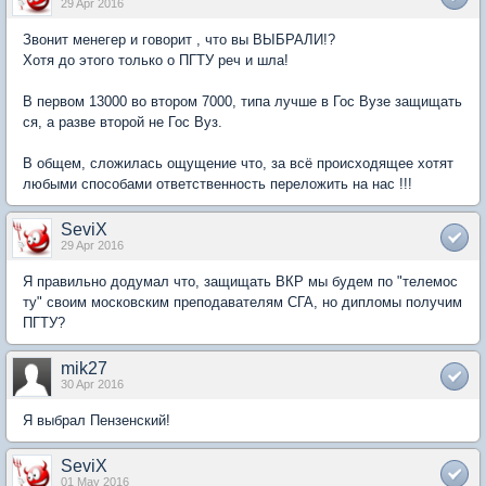
29 Apr 2016
Звонит менегер и говорит , что вы ВЫБРАЛИ!?
Хотя до этого только о ПГТУ реч и шла!
В первом 13000 во втором 7000, типа лучше в Гос Вузе защищать
ся, а разве второй не Гос Вуз.
В общем, сложилась ощущение что, за всё происходящее хотят
любыми способами ответственность переложить на нас !!!
SeviX
29 Apr 2016
Я правильно додумал что, защищать ВКР мы будем по "телемос
ту" своим московским преподавателям СГА, но дипломы получим
ПГТУ?
mik27
30 Apr 2016
Я выбрал Пензенский!
SeviX
01 May 2016