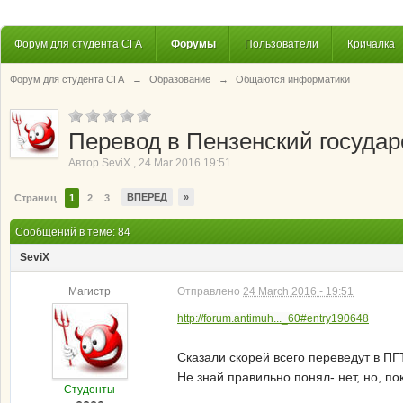
Форум для студента СГА
Форумы
Пользователи
Кричалка
Форум для студента СГА
→
Образование
→
Общаются информатики
Перевод в Пензенский государ
Автор
SeviX
,
24 Mar 2016 19:51
ВПЕРЕД
»
Страниц
1
2
3
Сообщений в теме: 84
SeviX
Магистр
Отправлено
24 March 2016 - 19:51
http://forum.antimuh..._60#entry190648
Сказали скорей всего переведут в ПГ
Не знай правильно понял- нет, но, пока 
Студенты