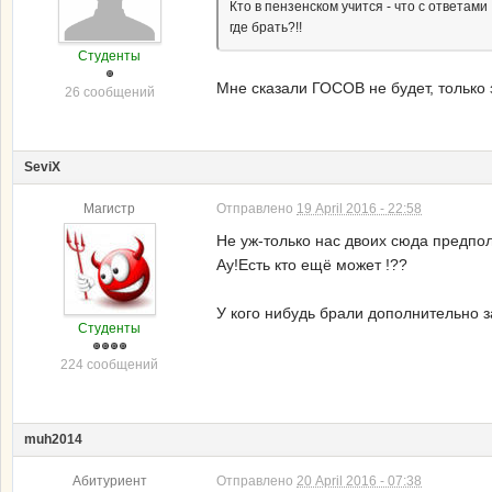
Кто в пензенском учится - что с ответами
где брать?!!
Студенты
Мне сказали ГОСОВ не будет, только
26 сообщений
SeviX
Магистр
Отправлено
19 April 2016 - 22:58
Не уж-только нас двоих сюда предпо
Ау!Есть кто ещё может !??
У кого нибудь брали дополнительно з
Студенты
224 сообщений
muh2014
Абитуриент
Отправлено
20 April 2016 - 07:38