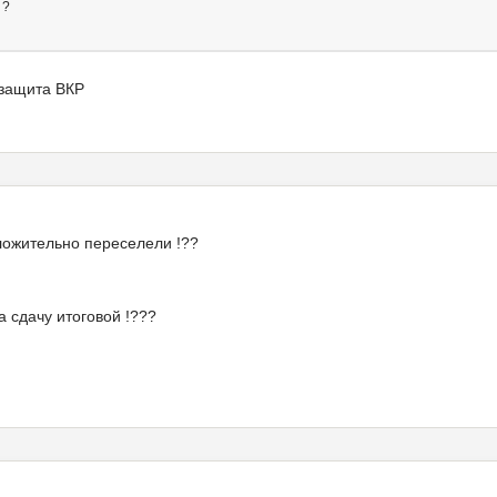
 ?
 защита ВКР
ложительно переселели !??
а сдачу итоговой !???