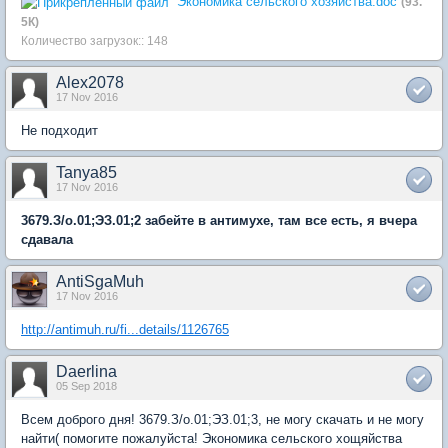
Экономика сельского хозяйства.doc
(93.
5К)
Количество загрузок:: 148
Alex2078
17 Nov 2016
Не подходит
Tanya85
17 Nov 2016
3679.З/о.01;ЭЗ.01;2 забейте в антимухе, там все есть, я вчера
сдавала
AntiSgaMuh
17 Nov 2016
http://antimuh.ru/fi...details/1126765
Daerlina
05 Sep 2018
Всем доброго дня! 3679.З/о.01;ЭЗ.01;3, не могу скачать и не могу
найти( помогите пожалуйста! Экономика сельского хощяйства