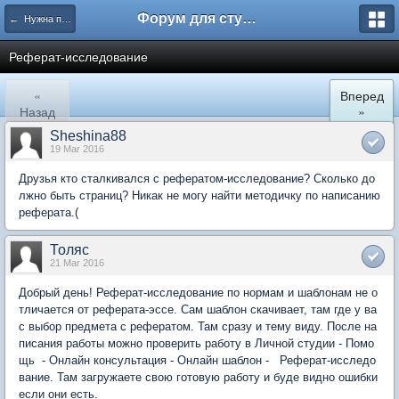
Форум для студента СГА
← Нужна помощь
Реферат-исследование
«
Вперед
Назад
»
Sheshina88
19 Mar 2016
Друзья кто сталкивался с рефератом-исследование? Сколько до
лжно быть страниц? Никак не могу найти методичку по написанию
реферата.(
Толяс
21 Mar 2016
Добрый день! Реферат-исследование по нормам и шаблонам не о
тличается от реферата-эссе. Сам шаблон скачивает, там где у ва
с выбор предмета с рефератом. Там сразу и тему виду. После на
писания работы можно проверить работу в Личной студии - Помо
щь - Онлайн консультация - Онлайн шаблон - Реферат-исследо
вание. Там загружаете свою готовую работу и буде видно ошибки
если они есть.