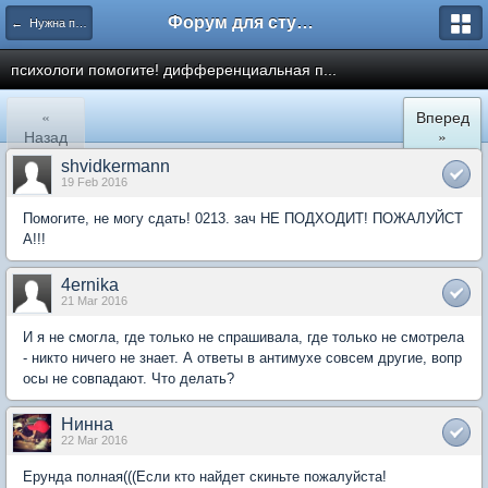
Форум для студента СГА
← Нужна помощь
психологи помогите! дифференциальная п...
«
Вперед
Назад
»
shvidkermann
19 Feb 2016
Помогите, не могу сдать! 0213. зач НЕ ПОДХОДИТ! ПОЖАЛУЙСТ
А!!!
4ernika
21 Mar 2016
И я не смогла, где только не спрашивала, где только не смотрела
- никто ничего не знает. А ответы в антимухе совсем другие, вопр
осы не совпадают. Что делать?
Нинна
22 Mar 2016
Ерунда полная(((Если кто найдет скиньте пожалуйста!