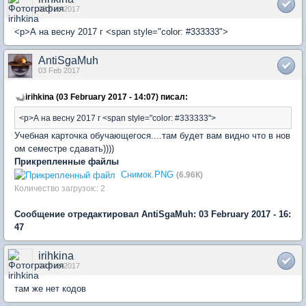
03 Feb 2017
<p>А на весну 2017 г <span style="color: #333333">
AntiSgaMuh
03 Feb 2017
irihkina (03 February 2017 - 14:07) писал:
<p>А на весну 2017 г <span style="color: #333333">
Учебная карточка обучающегося....там будет вам видно что в нов
ом семестре сдавать))))
Прикрепленные файлы
Снимок.PNG
(6.96К)
Количество загрузок:: 2
Сообщение отредактировал AntiSgaMuh: 03 February 2017 - 16:
47
irihkina
04 Feb 2017
там же нет кодов