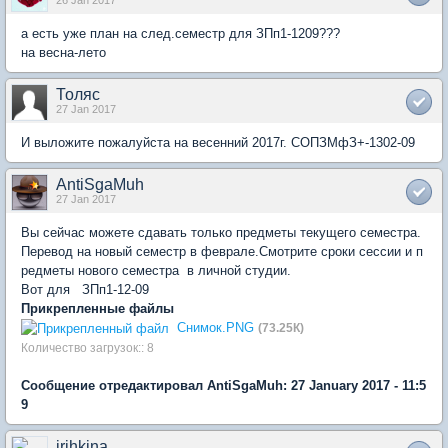
26 Jan 2017
а есть уже план на след.семестр для ЗПп1-1209???
на весна-лето
Толяс
27 Jan 2017
И выложите пожалуйста на весенний 2017г. СОПЗМфЗ+-1302-09
AntiSgaMuh
27 Jan 2017
Вы сейчас можете сдавать только предметы текущего семестра.
Перевод на новый семестр в феврале.Смотрите сроки сессии и п
редметы нового семестра в личной студии.
Вот для ЗПп1-12-09
Прикрепленные файлы
Снимок.PNG
(73.25К)
Количество загрузок:: 8
Сообщение отредактировал AntiSgaMuh: 27 January 2017 - 11:5
9
irihkina