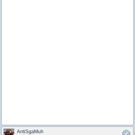
AntiSgaMuh