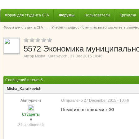
Форум для студента СГА
Форумы
Пользователи
Кричалка
Форум для студента СГА
→
Учебный процесс (Ключи,тесты,вопрос-ответы,логиче
5572 Экономика муниципальног
Автор
Misha_Karatkevich
,
27 Dec 2015 10:46
Сообщений в теме: 5
Misha_Karatkevich
Абитуриент
Отправлено
27 December 2015 - 10:46
Помогите с ответами к ЭЗ
Студенты
36 сообщений