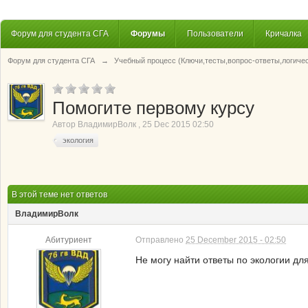
Форум для студента СГА
Форумы
Пользователи
Кричалка
Форум для студента СГА
→
Учебный процесс (Ключи,тесты,вопрос-ответы,логиче
Помогите первому курсу
Автор
ВладимирВолк
,
25 Dec 2015 02:50
экология
В этой теме нет ответов
ВладимирВолк
Абитуриент
Отправлено
25 December 2015 - 02:50
Не могу найти ответы по экологии дл