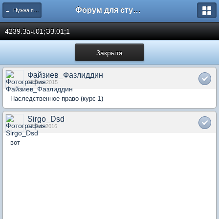
Форум для студента СГА
← Нужна помощь
4239.Зач.01;ЭЗ.01;1
Закрыта
Файзиев_Фазлиддин
19 Dec 2015
Наследственное право (курс 1)
Sirgo_Dsd
12 Feb 2016
вот