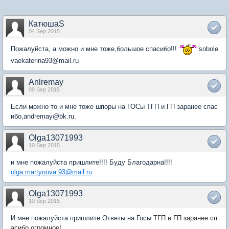
КатюшаS
04 Sep 2015
Пожалуйста, а можно и мне тоже,большое спасибо!!!
sobole
vaekaterina93@mail.ru
Anlremay
09 Sep 2015
Если можно то и мне тоже шпоры на ГОСы ТГП и ГП заранее спас
ибо,andremay@bk.ru.
Olga13071993
10 Sep 2015
и мне пожалуйста пришлите!!!! Буду Благодарна!!!!
olga.martynova.93@mail.ru
Olga13071993
10 Sep 2015
И мне пожалуйста пришлите Ответы на Госы
ТГП и ГП заранее сп
асибо огромное!