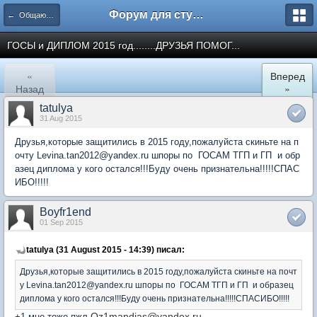
Форум для студента СГА
← Общаются юристы
ГОСЫ и ДИПЛОМ 2015 год........ДРУЗЬЯ ПОМОГ...
«
Вперед
Назад
»
tatulya
31 Aug 2015
Друзья,которые защитились в 2015 году,пожалуйста скиньте на п
очту Levina.tan2012@yandex.ru шпоры по ГОСАМ ТГП и ГП и обр
азец диплома у кого остался!!!Буду очень признательна!!!!!СПАС
ИБО!!!!!
Boyfr1end
01 Sep 2015
tatulya (31 August 2015 - 14:39) писал:
Друзья,которые защитились в 2015 году,пожалуйста скиньте на почт
у Levina.tan2012@yandex.ru шпоры по ГОСАМ ТГП и ГП и образец
диплома у кого остался!!!Буду очень признательна!!!!!СПАСИБО!!!!!
Oz1mandias@yandex.ru
+1 мне тоже пжл