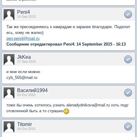
Peni4
14 Sep 2015
Так же присоединяюсь к камрадам и заранее благодарю. Поделит
есь, кому не жалко)
pen-peni4@mail.ru
Сообщение отредактировал Peni4: 14 September 2015 - 16:13
JkKea
17 Sep 2015
и мне если можно
cyb_555@mail.ru
Василий1994
03 Oct 2015
тоже бы очень хотелось узнать alenadydnikova@mail.ru хоть подг
отовленной быть а то страшно
Titomir
06 Oct 2015