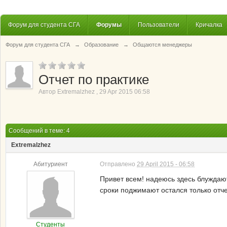
Форум для студента СГА
Форумы
Пользователи
Кричалка
Форум для студента СГА
→
Образование
→
Общаются менеджеры
Отчет по практике
Автор
Extremalzhez
,
29 Apr 2015 06:58
Сообщений в теме: 4
Extremalzhez
Абитуриент
Отправлено
29 April 2015 - 06:58
Привет всем! надеюсь здесь блуждают
сроки поджимают остался только отче
Студенты