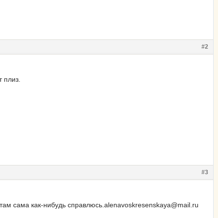
#2
 плиз.
#3
там сама как-нибудь справлюсь.alenavoskresenskaya@mail.ru