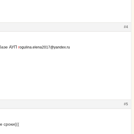
#4
 базе АУП
r
ogulina.elena2017@yandex.ru
#5
е сроки(((