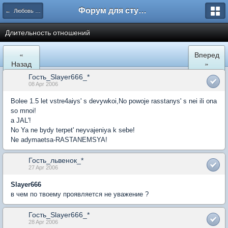
Форум для студента СГА
← Любовь и романтические отношения
Длительность отношений
«
Вперед
Назад
»
Гость_Slayer666_*
08 Apr 2006
Bolee 1.5 let vstre4aiys' s devywkoi,No powoje rasstanys' s nei ili ona
so mnoi!
a JAL'!
No Ya ne bydy terpet' neyvajeniya k sebe!
Ne adymaetsa-RASTANEMSYA!
Гость_львенок_*
27 Apr 2006
Slayer666
в чем по твоему проявляется не уважение ?
Гость_Slayer666_*
28 Apr 2006