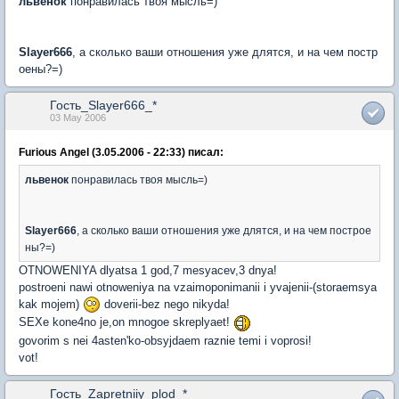
львенок
понравилась твоя мысль=)
Slayer666
, а сколько ваши отношения уже длятся, и на чем постр
оены?=)
Гость_Slayer666_*
03 May 2006
Furious Angel (3.05.2006 - 22:33) писал:
львенок
понравилась твоя мысль=)
Slayer666
, а сколько ваши отношения уже длятся, и на чем построе
ны?=)
OTNOWENIYA dlyatsa 1 god,7 mesyacev,3 dnya!
postroeni nawi otnoweniya na vzaimoponimanii i yvajenii-(storaemsya
kak mojem)
doverii-bez nego nikyda!
SEXe kone4no je,on mnogoe skreplyaet!
govorim s nei 4asten'ko-obsyjdaem raznie temi i voprosi!
vot!
Гость_Zapretniiy_plod_*