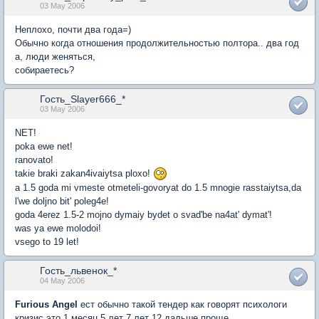
03 May 2006
Неплохо, почти два года=)
Обычно когда отношения продолжительностью полтора.. два год
а, люди женяться,
собираетесь?
Гость_Slayer666_*
03 May 2006
NET!
poka ewe net!
ranovato!
takie braki zakan4ivaiytsa ploxo!
a 1.5 goda mi vmeste otmeteli-govoryat do 1.5 mnogie rasstaiytsa,da
l'we doljno bit' poleg4e!
goda 4erez 1.5-2 mojno dymaiy bydet o svad'be na4at' dymat'!
was ya ewe molodoi!
vsego to 19 let!
Гость_львенок_*
04 May 2006
Furious Angel
ест обычно такой тендер как говорят психологи
кризис это 1 месяц 5 лет 7 лет 12 дальше проще