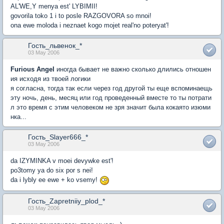
AL'WE,Y menya est' LYBIMII!
govorila toko 1 i to posle RAZGOVORA so mnoi!
ona ewe moloda i neznaet kogo mojet real'no poteryat'!
Гость_львенок_*
03 May 2006
Furious Angel
иногда бывает не важно сколько длились отношен
ия исходя из твоей логики
я согласна, тогда так если через год другой ты еще вспоминаещь
эту ночь, день, месяц или год проведенный вместе то ты потрати
л это время с этим человеком не зря значит была кокаято изюми
нка...
Гость_Slayer666_*
03 May 2006
da IZYMINKA v moei devywke est'!
po3tomy ya do six por s nei!
da i lybly ee ewe + ko vsemy!
Гость_Zapretniiy_plod_*
03 May 2006