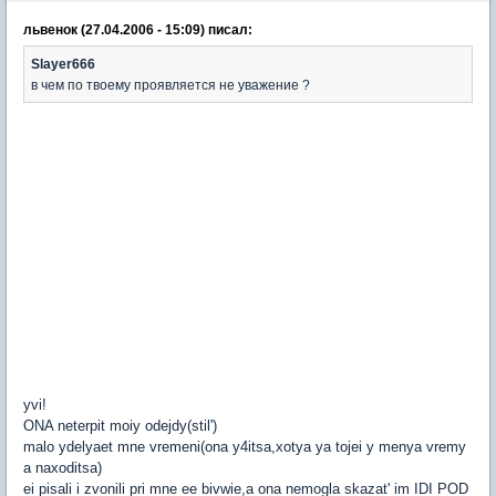
львенок (27.04.2006 - 15:09) писал:
Slayer666
в чем по твоему проявляется не уважение ?
yvi!
ONA neterpit moiy odejdy(stil')
malo ydelyaet mne vremeni(ona y4itsa,xotya ya tojei y menya vremy
a naxoditsa)
ei pisali i zvonili pri mne ee bivwie,a ona nemogla skazat' im IDI POD