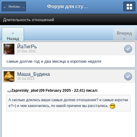
Форум для студента СГА
← Любовь и романтические отношения
Длительность отношений
«
Вперед
Назад
»
ЙаТигРь
27 Dec 2011
самые долгие год и два месяца а короткие неделя
Маша_Будина
19 Jul 2013
Zapretniiy_plod (09 February 2005 - 22:41) писал:
А сколько длились ваши самые долгие отношения? и самые коротки
е?=) и чем закончились, по какой причине вы расстались.