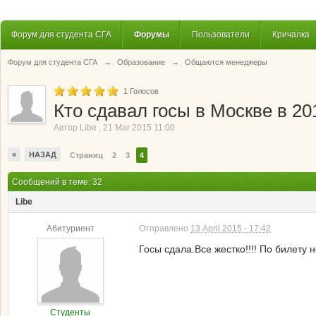
Форум для студента СГА
Форумы
Пользователи
Кричалка
Форум для студента СГА
→
Образование
→
Общаются менеджеры
1
Голосов
Кто сдавал госы в Москве в 20
Автор
Libe
,
21 Mar 2015 11:00
«
НАЗАД
Страниц
2
3
4
Сообщений в теме: 32
Libe
Абитуриент
Отправлено
13 April 2015 - 17:42
Госы сдала.Все жестко!!!! По билету 
Студенты