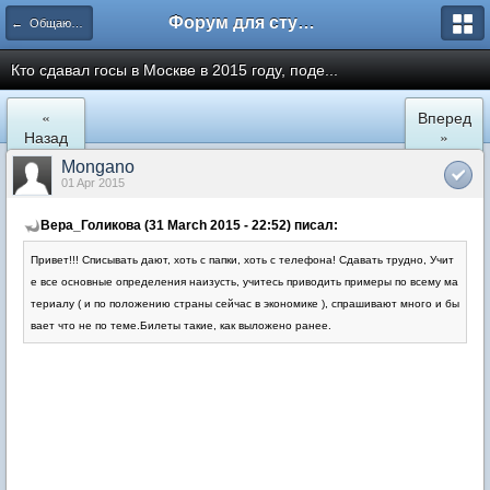
Форум для студента СГА
← Общаются менеджеры
Кто сдавал госы в Москве в 2015 году, поде...
«
Вперед
Назад
»
Mongano
01 Apr 2015
Вера_Голикова (31 March 2015 - 22:52) писал:
Привет!!! Списывать дают, хоть с папки, хоть с телефона! Сдавать трудно, Учит
е все основные определения наизусть, учитесь приводить примеры по всему ма
териалу ( и по положению страны сейчас в экономике ), спрашивают много и бы
вает что не по теме.Билеты такие, как выложено ранее.