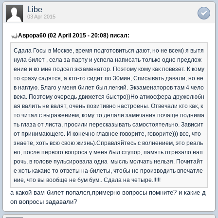
Libe
03 Apr 2015
Аврора60 (02 April 2015 - 20:08) писал:
Сдала Госы в Москве, время подготовиться дают, но не всем) я вытя
нула билет , села за парту и успела написать только одно предлож
ение и ко мне подсел экзаменатор. Поэтому кому как повезет. К кому
то сразу садятся, а кто-то сидит по 30мин, Списывать давали, но не
в наглую. Благо у меня билет был легкий. Экзаменаторов там 4 чело
века. Поэтому очередь движется быстро))Но атмосфера дружелюбн
ая валить не валят, очень позитивно настроены. Отвечали кто как, к
то читал с выражением, кому то делали замечания почаще поднима
ть глаза от листа, просили пересказывать самостоятельно. Зависит
от принимающего. И конечно главное говорите, говорите))) все, что
знаете, хоть всю свою жизнь).Справляйтесь с волнением, это реаль
но, после первого вопроса у меня был ступор, память отрезало нап
рочь, в голове пульсировала одна мысль молчать нельзя. Почитайт
е хоть какаие то ответы на билеты, чтобы не производить впечатле
ние, что вы вообще не бум бум.. Сдала на четыре.!!!!!
а какой вам билет попался,примерно вопросы помните? и какие д
оп вопросы задавали?