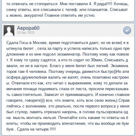
то отвечать не стопориться. Мне поставили 4. Я рада!!!!! Хочешь,
скину ответы, все списывали с телеф. или планшетов. Списыват
ь можно, аккуратно! Главное ответить им устно.
Аврора60
02 Apr 2015
Сдала Госы в Москве, время подготовиться дают, но не всем) я в
ытянула билет , села за парту и успела написать только одно пре
дложение и ко мне подсел экзаменатор. Поэтому кому как повезе
т. К кому то сразу садятся, а кто-то сидит по 30мин, Списывать д
авали, но не в наглую. Благо у меня билет был легкий. Экзамена
торов там 4 человека. Поэтому очередь движется быстро))Но атм
осфера дружелюбная валить не валят, очень позитивно настроен
ы. Отвечали кто как, кто читал с выражением, кому то делали за
мечания почаще поднимать глаза от листа, просили пересказыва
ть самостоятельно. Зависит от принимающего. И конечно главное
говорите, говорите))) все, что знаете, хоть всю свою жизнь).Справ
ляйтесь с волнением, это реально, после первого вопроса у меня
был ступор, память отрезало напрочь, в голове пульсировала од
на мысль молчать нельзя. Почитайте хоть какаие то ответы на б
илеты, чтобы не производить впечатление, что вы вообще не бум
бум.. Сдала на четыре.!!!!!